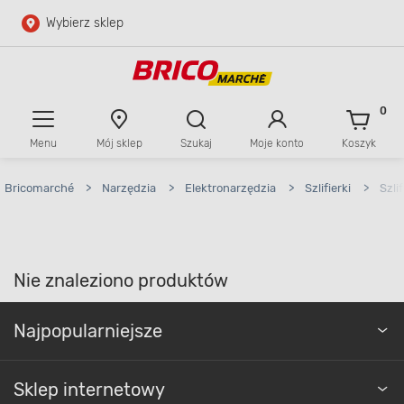
Wybierz sklep
Przejdź do głównej zawartości
Przejdź do wyszukiwarki
0
Menu
Mój sklep
Szukaj
Moje konto
Koszyk
Przejdź do kontaktu
Bricomarché
>
Narzędzia
>
Elektronarzędzia
>
Szlifierki
>
Szli
Nie znaleziono produktów
Najpopularniejsze
Sklep internetowy