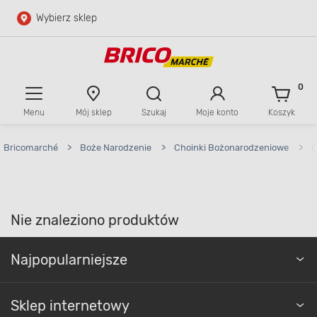
Wybierz sklep
Przejdź do głównej zawartości
Przejdź do wyszukiwarki
0
Menu
Mój sklep
Szukaj
Moje konto
Koszyk
Przejdź do kontaktu
Bricomarché
>
Boże Narodzenie
>
Choinki Bożonarodzeniowe
>
C
Nie znaleziono produktów
Najpopularniejsze
Sklep internetowy