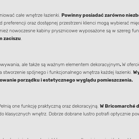
niować całe wnętrze łazienki.
Powinny posiadać zarówno niezbęd
d preferencji oraz dostępnej przestrzeni klienci mogą wybierać mi
nież nowoczesne kabiny prysznicowe wyposażone są w szereg funk
 zaciszu
.
chowywania, ale także są ważnym elementem dekoracyjnym
.
W oferci
a stworzenie spójnego i funkcjonalnego wnętrza każdej łazienki.
Wy
howanie porządku i estetycznego wyglądu pomieszczenia.
ełnią one funkcję praktyczną oraz dekoracyjną.
W Bricomarché do
o klasycznych wnętrz. Dobrze dobrane lustro potrafi optycznie pow