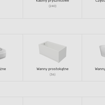
i
Kabiny prysznicowe
Częśc
(240)
żne
Wanny prostokątne
Wanny
(36)