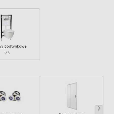
wy podtynkowe
(77)