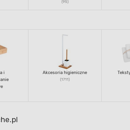
(95)
a i
Akcesoria higieniczne
Teksty
anie
(1711)
we
he.pl