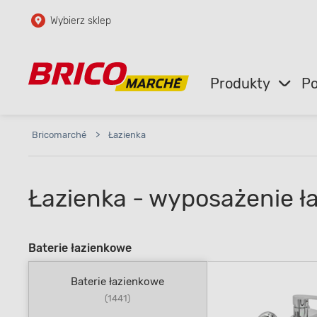
Wybierz sklep
Przejdź do głównej zawartości
Przejdź do wyszukiwarki
Produkty
Po
Przejdź do kontaktu
Bricomarché
>
Łazienka
Łazienka - wyposażenie ł
Baterie łazienkowe
Baterie łazienkowe
(1441)