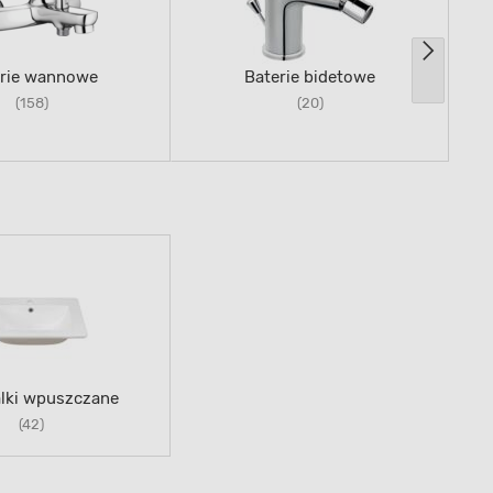
erie wannowe
Baterie bidetowe
(158)
(20)
ki wpuszczane
(42)