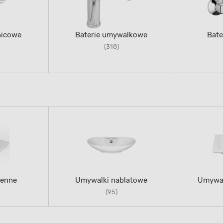
nicowe
Baterie umywalkowe
Bat
(318)
ienne
Umywalki nablatowe
Umywal
(95)