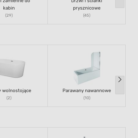
i zamienne do
Drzwi i ścianki
kabin
prysznicowe
(29)
(45)
 wolnostojące
Parawany nawannowe
(2)
(10)