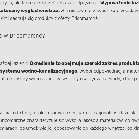
znych, ale także przestrzeń relaksu i odprężenia.
Wyposażenie łazi
tateczny wygląd wnętrza.
W niniejszym przewodniku przedstawi
kimi cechują się produkty z oferty Bricomarché.
ne w Bricomarché?
dej łazienki.
Określenie to obejmuje szeroki zakres produkt
y systemu wodno-kanalizacyjnego.
Wybór odpowiedniej armatury 
aterie zostały wyposażone w systemy oszczędzania wody, które p
ia, od którego zależą zarówno styl, jak i funkcjonalność łazienki.
icomarché charakteryzuje się wysoką jakością materiałów, co gwar
zmiarach, co umożliwia jej dopasowanie do każdego wnętrza, od k