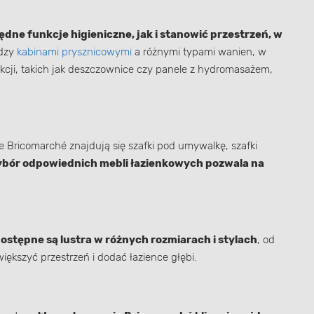
ne funkcje higieniczne, jak i stanowić przestrzeń, w
ędzy
kabinami prysznicowymi
a różnymi typami wanien, w
cji, takich jak deszczownice czy panele z hydromasażem,
e Bricomarché znajdują się szafki pod umywalkę, szafki
bór odpowiednich mebli łazienkowych pozwala na
stępne są lustra w różnych rozmiarach i stylach
, od
iększyć przestrzeń i dodać łazience głębi.