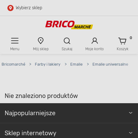
Wybierz sklep
Przejdź do głównej zawartości
Przejdź do wyszukiwarki
0
Menu
Mój sklep
Szukaj
Moje konto
Koszyk
Przejdź do kontaktu
Bricomarché
>
Farby i lakiery
>
Emalie
>
Emalie uniwersalne
Nie znaleziono produktów
Najpopularniejsze
Sklep internetowy