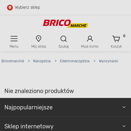
Wybierz sklep
Przejdź do głównej zawartości
Przejdź do wyszukiwarki
0
Menu
Mój sklep
Szukaj
Moje konto
Koszyk
Przejdź do kontaktu
Bricomarché
>
Narzędzia
>
Elektronarzędzia
>
Wyrzynarki
Nie znaleziono produktów
Najpopularniejsze
Sklep internetowy