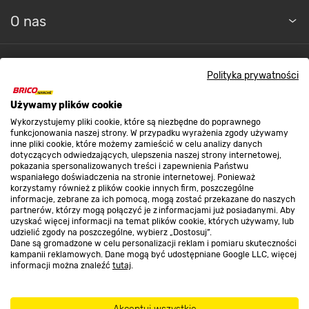
O nas
Kontakt do sklepu
Polityka prywatności
Używamy plików cookie
Strefa biznesu
Wykorzystujemy pliki cookie, które są niezbędne do poprawnego
funkcjonowania naszej strony. W przypadku wyrażenia zgody używamy
inne pliki cookie, które możemy zamieścić w celu analizy danych
dotyczących odwiedzających, ulepszenia naszej strony internetowej,
Dołącz do nas
pokazania spersonalizowanych treści i zapewnienia Państwu
wspaniałego doświadczenia na stronie internetowej. Ponieważ
korzystamy również z plików cookie innych firm, poszczególne
informacje, zebrane za ich pomocą, mogą zostać przekazane do naszych
partnerów, którzy mogą połączyć je z informacjami już posiadanymi. Aby
uzyskać więcej informacji na temat plików cookie, których używamy, lub
udzielić zgody na poszczególne, wybierz „Dostosuj”.
Metody płatności
Dane są gromadzone w celu personalizacji reklam i pomiaru skuteczności
kampanii reklamowych. Dane mogą być udostępniane Google LLC, więcej
informacji można znaleźć
tutaj
.