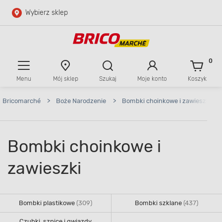
Wybierz sklep
Przejdź do głównej zawartości
Przejdź do wyszukiwarki
0
Menu
Mój sklep
Szukaj
Moje konto
Koszyk
Przejdź do kontaktu
Bricomarché
>
Boże Narodzenie
>
Bombki choinkowe i zawieszki
Bombki choinkowe i
zawieszki
Bombki plastikowe
(309)
Bombki szklane
(437)
Czubki, szpice i gwiazdy