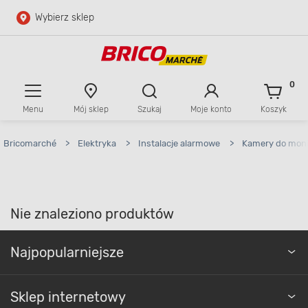
Wybierz sklep
Przejdź do głównej zawartości
Przejdź do wyszukiwarki
0
Menu
Mój sklep
Szukaj
Moje konto
Koszyk
Przejdź do kontaktu
Bricomarché
>
Elektryka
>
Instalacje alarmowe
>
Kamery do moni
Nie znaleziono produktów
Najpopularniejsze
Sklep internetowy