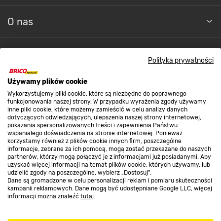
O nas
Kontakt do sklepu
Polityka prywatności
Używamy plików cookie
Strefa biznesu
Wykorzystujemy pliki cookie, które są niezbędne do poprawnego
funkcjonowania naszej strony. W przypadku wyrażenia zgody używamy
inne pliki cookie, które możemy zamieścić w celu analizy danych
dotyczących odwiedzających, ulepszenia naszej strony internetowej,
Dołącz do nas
pokazania spersonalizowanych treści i zapewnienia Państwu
wspaniałego doświadczenia na stronie internetowej. Ponieważ
korzystamy również z plików cookie innych firm, poszczególne
informacje, zebrane za ich pomocą, mogą zostać przekazane do naszych
partnerów, którzy mogą połączyć je z informacjami już posiadanymi. Aby
uzyskać więcej informacji na temat plików cookie, których używamy, lub
udzielić zgody na poszczególne, wybierz „Dostosuj”.
Metody płatności
Dane są gromadzone w celu personalizacji reklam i pomiaru skuteczności
kampanii reklamowych. Dane mogą być udostępniane Google LLC, więcej
informacji można znaleźć
tutaj
.