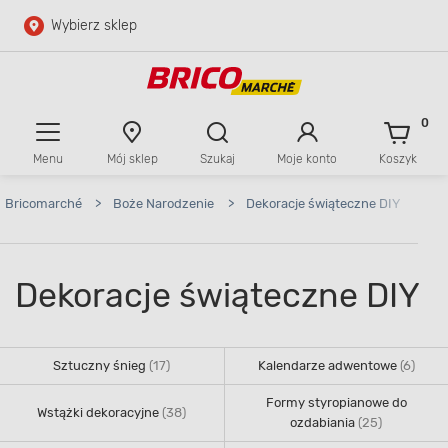
Wybierz sklep
Przejdź do głównej zawartości
Przejdź do wyszukiwarki
0
Menu
Mój sklep
Szukaj
Moje konto
Koszyk
Przejdź do kontaktu
Bricomarché
>
Boże Narodzenie
>
Dekoracje świąteczne DIY
Dekoracje świąteczne DIY
Sztuczny śnieg
(17)
Kalendarze adwentowe
(6)
Formy styropianowe do
Wstążki dekoracyjne
(38)
ozdabiania
(25)