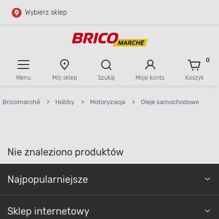
Wybierz sklep
Przejdź do głównej zawartości
Przejdź do wyszukiwarki
0
Menu
Mój sklep
Szukaj
Moje konto
Koszyk
Przejdź do kontaktu
Bricomarché
>
Hobby
>
Motoryzacja
>
Oleje samochodowe
Nie znaleziono produktów
Najpopularniejsze
Sklep internetowy