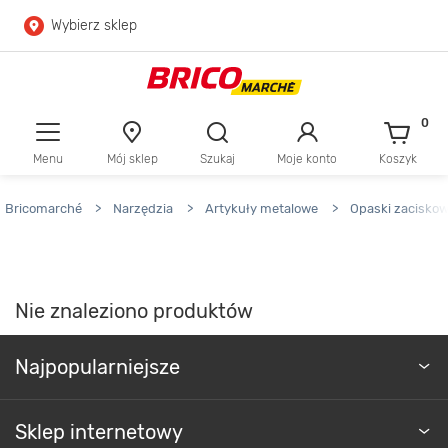
Wybierz sklep
Przejdź do głównej zawartości
Przejdź do wyszukiwarki
0
Menu
Mój sklep
Szukaj
Moje konto
Koszyk
Przejdź do kontaktu
Bricomarché
>
Narzędzia
>
Artykuły metalowe
>
Opaski zacisko
Nie znaleziono produktów
Najpopularniejsze
Sklep internetowy