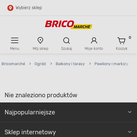
Wybierz sklep
Przejdź do głównej zawartości
Przejdź do wyszukiwarki
0
Menu
Mój sklep
Szukaj
Moje konto
Koszyk
Przejdź do kontaktu
Bricomarché
>
Ogród
>
Balkony i tarasy
>
Pawilony i markizy
Nie znaleziono produktów
Najpopularniejsze
Sklep internetowy