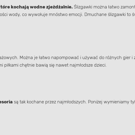
które kochają wodne zjeżdżalnie.
Ślizgawki można łatwo zamont
ecności wody, co wywołuje mnóstwo emocji. Dmuchane ślizgawki to 
żowych. Można je łatwo napompować i używać do różnych gier i za
i piłkami chętnie bawią się nawet najmłodsze dzieci.
esoria
są tak kochane przez najmłodszych. Poniżej wymieniamy tylk