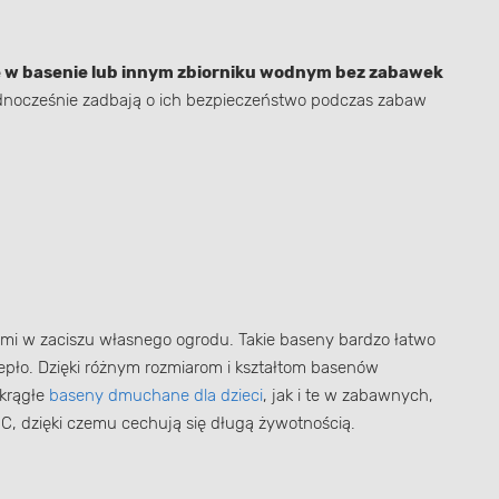
 w basenie lub innym zbiorniku wodnym bez zabawek
ednocześnie zadbają o ich bezpieczeństwo podczas zabaw
ami w zaciszu własnego ogrodu. Takie baseny bardzo łatwo
epło. Dzięki różnym rozmiarom i kształtom basenów
okrągłe
baseny dmuchane dla dzieci
, jak i te w zabawnych,
C, dzięki czemu cechują się długą żywotnością.