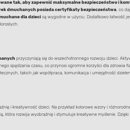
towane tak, aby zapewnić maksymalne bezpieczeństwo i kom
ek dmuchanych posiada certyfikaty bezpieczeństwa
, co d
muchane dla dzieci
są wygodne w użyciu. Dodatkowo łatwość jeś
dorosłych.
chanych
przyczyniają się do wszechstronnego rozwoju dzieci. Akt
nego spędzania czasu, co przynosi ogromne korzyści dla zdrowia f
łecznych, takich jak współpraca, komunikacja i umiejętność dzieleni
nię i kreatywność dzieci. Na przykład kolorowe wzory i różnorodn
, która rozwija wyobraźnię i stymuluje kreatywne myślenie. Dzi