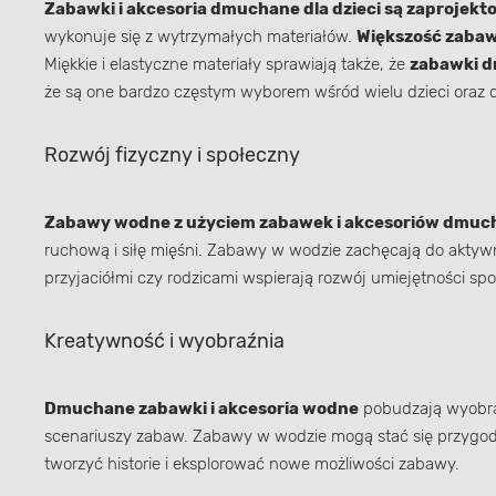
Zabawki i akcesoria dmuchane dla dzieci są zaprojek
wykonuje się z wytrzymałych materiałów.
Większość zabaw
Miękkie i elastyczne materiały sprawiają także, że
zabawki d
że są one bardzo częstym wyborem wśród wielu dzieci oraz 
Rozwój fizyczny i społeczny
Zabawy wodne z użyciem zabawek i akcesoriów dmu
ruchową i siłę mięśni. Zabawy w wodzie zachęcają do aktyw
przyjaciółmi czy rodzicami wspierają rozwój umiejętności spo
Kreatywność i wyobraźnia
Dmuchane zabawki i akcesoria wodne
pobudzają wyobraź
scenariuszy zabaw. Zabawy w wodzie mogą stać się przygodą
tworzyć historie i eksplorować nowe możliwości zabawy.