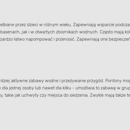
wielbiane przez dzieci w różnym wieku. Zapewniają wsparcie podcz
senach, jak i w otwartych zbiornikach wodnych. Często mają kol
bardzo łatwo napompować i przenosić. Zapewniają one bezpieczeńs
bardziej aktywne zabawy wodne i przeżywanie przygód. Pontony m
la jednej osoby lub nawet dla kilku - umożliwia to zabawę w grup
akie jak uchwyty czy miejsca do siedzenia. Zwykle mają także też