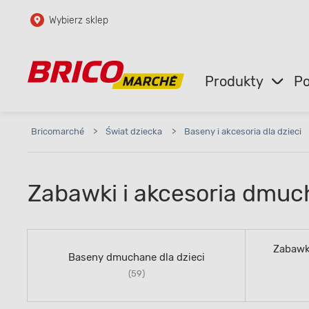
Wybierz sklep
Przejdź do głównej zawartości
Przejdź do wyszukiwarki
Produkty
Po
Przejdź do kontaktu
Bricomarché
>
Świat dziecka
>
Baseny i akcesoria dla dzieci
Zabawki i akcesoria dmuch
Zabawki
Baseny dmuchane dla dzieci
(59)