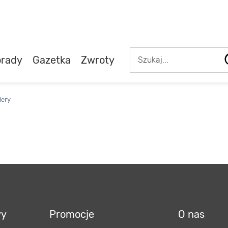
rady
Gazetka
Zwroty
iery
wy
Promocje
O nas