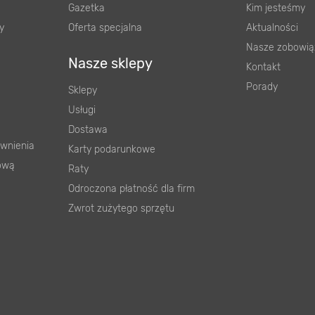
Gazetka
Kim jesteśmy
y
Oferta specjalna
Aktualności
Nasze zobowią
Nasze sklepy
Kontakt
Porady
Sklepy
Usługi
Dostawa
wnienia
Karty podarunkowe
ową
Raty
Odroczona płatność dla firm
Zwrot zużytego sprzętu