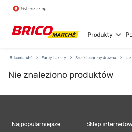
Wybierz sklep
Przejdź do głównej zawartości
Przejdź do wyszukiwarki
Produkty
Po
Przejdź do kontaktu
Bricomarché
>
Farby i lakiery
>
Środki ochrony drewna
>
Lak
Nie znaleziono produktów
Najpopularniejsze
Sklep interneto