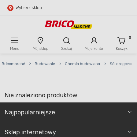
Wybierz sklep
Przejdź do głównej zawartości
Przejdź do wyszukiwarki
0
Menu
Mój sklep
Szukaj
Moje konto
Koszyk
Przejdź do kontaktu
Bricomarché
>
Budowanie
>
Chemia budowlana
>
Sól drogowa
Nie znaleziono produktów
Najpopularniejsze
Sklep internetowy