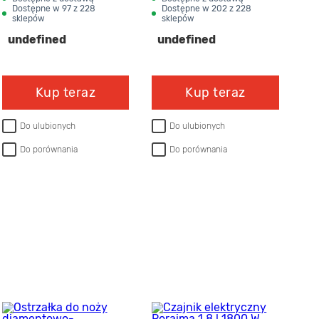
Dostępne w 97 z 228
Dostępne w 202 z 228
D
sklepów
sklepów
s
undefined
undefined
u
Kup teraz
Kup teraz
Do ulubionych
Do ulubionych
Do porównania
Do porównania