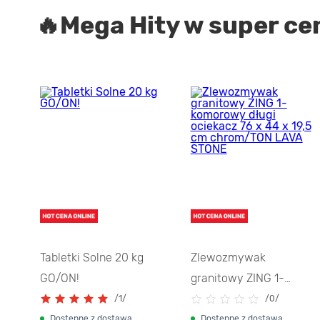
🔥Mega Hity w super ce
Tabletki Solne 20 kg
Zlewozmywak
100
GO/ON!
granitowy ZING 1-
komorowy długi
/
1/
/
0/
ociekacz 76 x 44 x 19,5
Dostępne z dostawą
Dostępne z dostawą