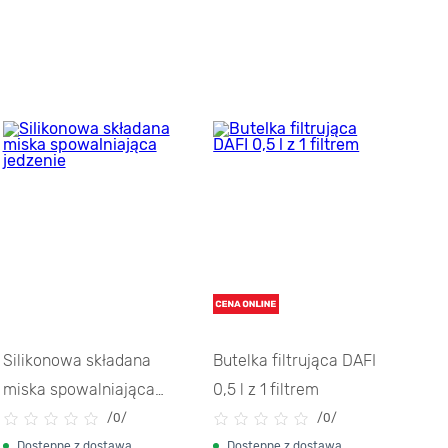
Silikonowa składana
Butelka filtrująca DAFI
Op
miska spowalniająca
0,5 l z 1 filtrem
suf
jedzenie
bl
/
0/
/
0/
Dostępne z dostawą
Dostępne z dostawą
D