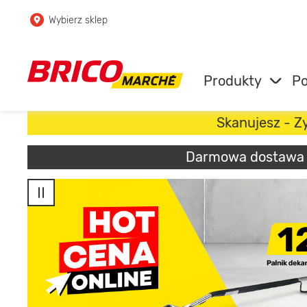
Wybierz sklep
Przejdź do głównej zawartości
Przejdź do wyszukiwarki
Produkty
Po
Przejdź do kontaktu
Skanujesz - Zy
Darmowa dostawa na