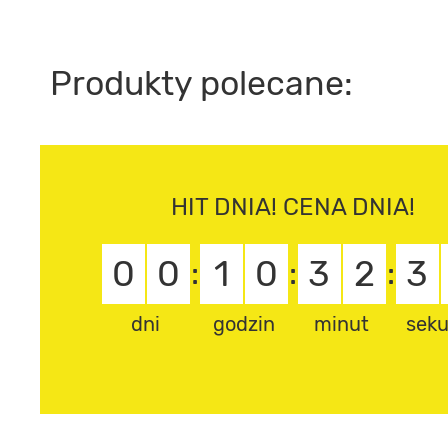
Produkty polecane:
HIT DNIA! CENA DNIA!
0
0
1
0
3
2
3
:
:
:
dni
godzin
minut
sek