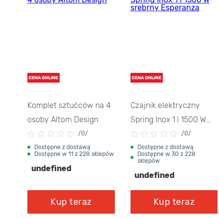
Komplet sztućców na 4
Czajnik elektryczny
4
osoby Altom Design
Spring Inox 1 l 1500 W
srebrny Esperanza
/
0/
/
0/
Dostępne z dostawą
Dostępne z dostawą
Dostępne w 11 z 228 sklepów
Dostępne w 30 z 228
sklepów
undefined
undefined
Kup teraz
Kup teraz