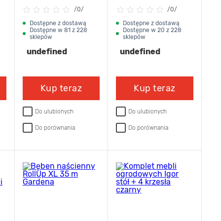
g
OTP750T
m VILEDA
/
0/
/
0/
Dostępne z dostawą
Dostępne z dostawą
Dostępne w 81 z 228
Dostępne w 20 z 228
sklepów
sklepów
undefined
undefined
Kup teraz
Kup teraz
Do ulubionych
Do ulubionych
Do porównania
Do porównania