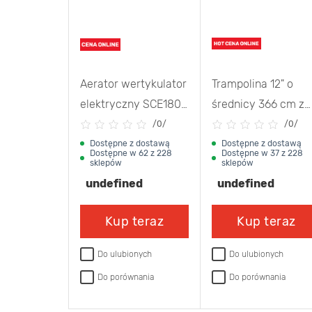
Aerator wertykulator
Trampolina 12" o
elektryczny SCE180-
średnicy 366 cm z
38-W 1800 W 38 cm
siatką wewnętrzną 
/
0/
/
0/
NAC
drabinką
Dostępne z dostawą
Dostępne z dostawą
Dostępne w 62 z 228
Dostępne w 37 z 228
sklepów
sklepów
undefined
undefined
Kup teraz
Kup teraz
Do ulubionych
Do ulubionych
Do porównania
Do porównania