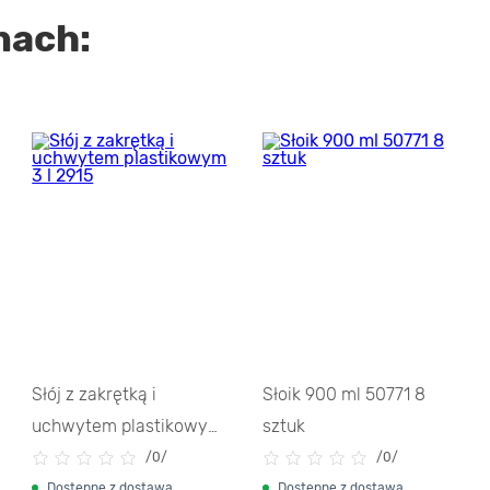
nach:
Słój z zakrętką i
Słoik 900 ml 50771 8
uchwytem plastikowym
sztuk
3 l 2915
/
0/
/
0/
Dostępne z dostawą
Dostępne z dostawą