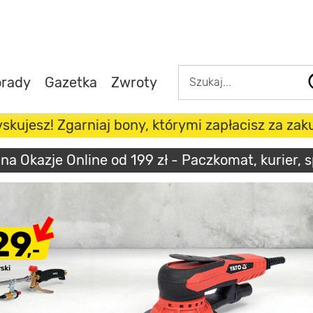
rady
Gazetka
Zwroty
skujesz! Zgarniaj bony, którymi zapłacisz za za
 Okazje Online od 199 zł - Paczkomat, kurier, 