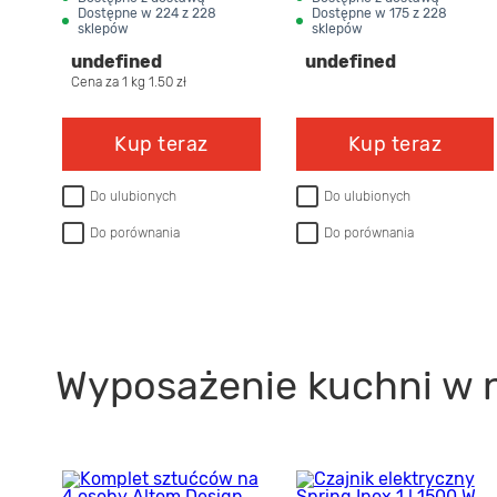
Dostępne w 224 z 228
Dostępne w 175 z 228
sklepów
cm chrom/TON LAVA
sklepów
undefined
undefined
STONE
Cena za 1 kg 1.50 zł
Kup teraz
Kup teraz
Do ulubionych
Do ulubionych
Do porównania
Do porównania
Wyposażenie kuchni w 