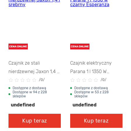
Czajnik ze stali
Czajnik elektryczny
nierdzewnej Jaxon 1,4 l
Parana 1 l 1350 W
srebrny
czarny Esperanza
/
0/
/
0/
Dostępne z dostawą
Dostępne z dostawą
Dostępne w 94 z 228
Dostępne w 53 z 228
sklepów
sklepów
undefined
undefined
Kup teraz
Kup teraz