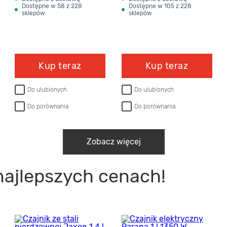
Dostępne w 58 z 228
Dostępne w 105 z 228
sklepów
sklepów
Kup teraz
Kup teraz
Do ulubionych
Do ulubionych
Do porównania
Do porównania
Zobacz więcej
najlepszych cenach!