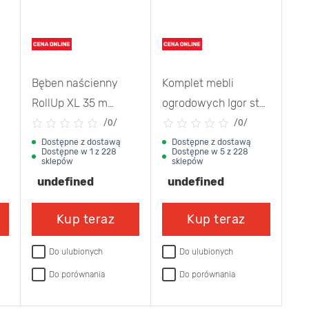
Bęben naścienny
Komplet mebli
RollUp XL 35 m
ogrodowych Igor stół
i
Gardena
+ 4 krzesła czarny
/
0/
/
0/
Dostępne z dostawą
Dostępne z dostawą
Dostępne w 1 z 228
Dostępne w 5 z 228
sklepów
sklepów
undefined
undefined
Kup teraz
Kup teraz
Do ulubionych
Do ulubionych
Do porównania
Do porównania