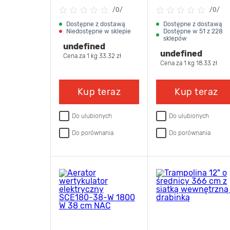
kociąt Sterilized
dorosłych psów 3 k
/
0/
/
0/
Lamb 1,5 kg Brit
Bult
Dostępne z dostawą
Dostępne z dostawą
Niedostępne w sklepie
Dostępne w 51 z 228
PREMIUM
sklepów
undefined
undefined
Cena za 1 kg 33.32 zł
Cena za 1 kg 18.33 zł
Kup teraz
Kup teraz
Do ulubionych
Do ulubionych
Do porównania
Do porównania