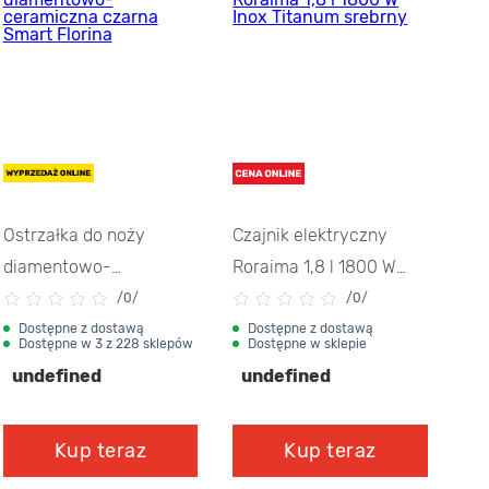
Ostrzałka do noży
Czajnik elektryczny
Kos
diamentowo-
Roraima 1,8 l 1800 W
Val
ceramiczna czarna
Inox Titanum srebrny
Gal
/
0/
/
0/
Smart Florina
Dostępne z dostawą
Dostępne z dostawą
D
Dostępne w 3 z 228 sklepów
Dostępne w 46 z 228
D
sklepów
s
undefined
undefined
u
Kup teraz
Kup teraz