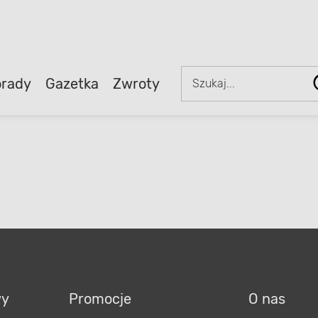
rady
Gazetka
Zwroty
wy
Promocje
O nas