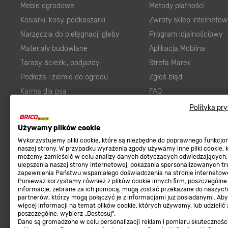
Meble ogrodowe
Metody płatności
Kosiarki, kosy, podkaszarki
Zwroty sklep internetow
Narzędzia do pielęgnacji gleby
Program lojalnościowy
Materiały budowlane
Aplikacja Mobilna
Tarasy, ścieżki, podjazdy
Strefa Marek
Podłoża i ziemie do ogrodu
Zgłoś błąd
Karma dla psa
FAQ
Ogród
Prawny obowiązek zape
Polityka pr
Farby wewnętrzne białe
zgodności towaru z um
Używamy plików cookie
Elektryka
Program Brico PRO
Wykorzystujemy pliki cookie, które są niezbędne do poprawnego funkcj
Panele
naszej strony. W przypadku wyrażenia zgody używamy inne pliki cookie, 
możemy zamieścić w celu analizy danych dotyczących odwiedzających,
Regulaminy
Elektronarzędzia
ulepszenia naszej strony internetowej, pokazania spersonalizowanych tre
zapewnienia Państwu wspaniałego doświadczenia na stronie internetowe
Płytki
Regulaminy
Ponieważ korzystamy również z plików cookie innych firm, poszczególne
informacje, zebrane za ich pomocą, mogą zostać przekazane do naszych
Panele podłogowe
Polityka prywatności
partnerów, którzy mogą połączyć je z informacjami już posiadanymi. Ab
Płyty OSB/HDF
więcej informacji na temat plików cookie, których używamy, lub udzielić
poszczególne, wybierz „Dostosuj”.
Grabie do ogrodu
Dane są gromadzone w celu personalizacji reklam i pomiaru skutecznośc