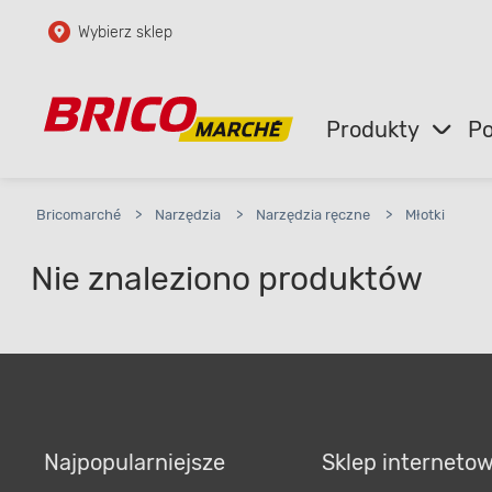
Wybierz sklep
Przejdź do głównej zawartości
Przejdź do wyszukiwarki
Produkty
Po
Przejdź do kontaktu
Bricomarché
>
Narzędzia
>
Narzędzia ręczne
>
Młotki
Nie znaleziono produktów
Najpopularniejsze
Sklep interneto