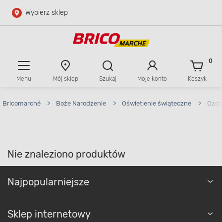
Wybierz sklep
Przejdź do głównej zawartości
Przejdź do wyszukiwarki
0
Menu
Mój sklep
Szukaj
Moje konto
Koszyk
Przejdź do kontaktu
Bricomarché
>
Boże Narodzenie
>
Oświetlenie świąteczne
>
Ozdo
Nie znaleziono produktów
Najpopularniejsze
Sklep internetowy