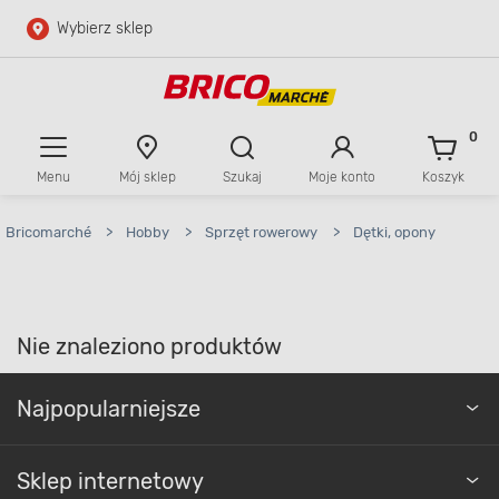
Wybierz sklep
Przejdź do głównej zawartości
Przejdź do wyszukiwarki
0
Menu
Mój sklep
Szukaj
Moje konto
Koszyk
Przejdź do kontaktu
Bricomarché
>
Hobby
>
Sprzęt rowerowy
>
Dętki, opony
Nie znaleziono produktów
Najpopularniejsze
Sklep internetowy