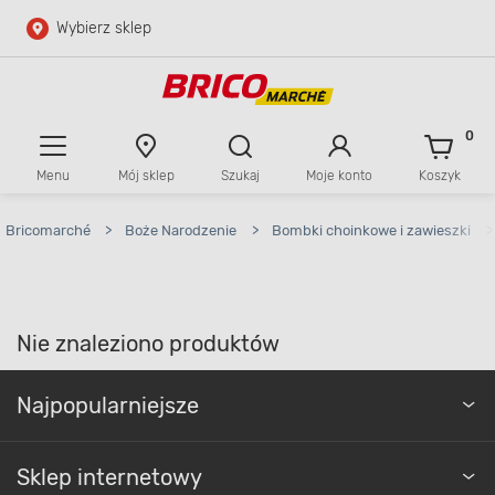
Wybierz sklep
Przejdź do głównej zawartości
Przejdź do wyszukiwarki
0
Menu
Mój sklep
Szukaj
Moje konto
Koszyk
Przejdź do kontaktu
Bricomarché
>
Boże Narodzenie
>
Bombki choinkowe i zawieszki
>
Nie znaleziono produktów
Najpopularniejsze
Sklep internetowy