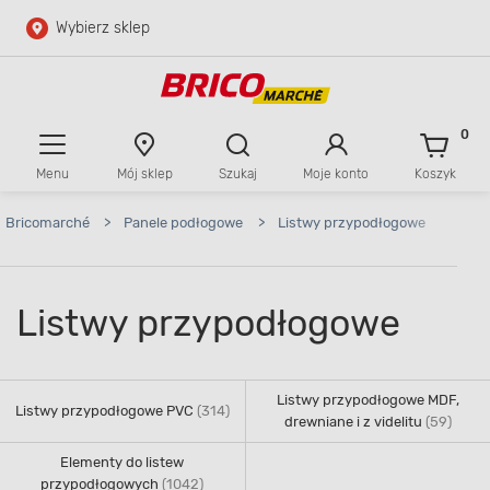
Wybierz sklep
Przejdź do głównej zawartości
Przejdź do wyszukiwarki
0
Menu
Mój sklep
Szukaj
Moje konto
Koszyk
Przejdź do kontaktu
Bricomarché
>
Panele podłogowe
>
Listwy przypodłogowe
Listwy przypodłogowe
Listwy przypodłogowe MDF,
Listwy przypodłogowe PVC
(314)
drewniane i z videlitu
(59)
Elementy do listew
przypodłogowych
(1042)