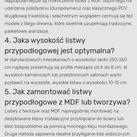
Najpopularniejsze są nowoczesne listwy z MDF, odpornego na
uderzenia polistyrenu (duropolymeru) oraz klasycznego PCV.
Wyjątkową trwałością i szlachetnym wyglądem cechują się też
modele z litego drewna, które świetnie uzupełniają tradycyjne,
parkietowe aranżacje.
4. Jaka wysokość listwy
przypodłogowej jest optymalna?
W standardowych mieszkaniach o wysokości około 250-260
cm najlepiej prezentują się profile mierzące od 6 do 8 cm. W
wysokich kamienicach lub przestronnych salonach warto
postawić na wyraziste, wysokie listwy o wysokości 10-12 cm.
5. Jak zamontować listwy
przypodłogowe z MDF lub tworzywa?
Listwy z tworzyw oraz MDF najwygodniej montować na
dedykowane klipsy instalacyjne przykręcane do ściany lub
kleić bezpośrednio za pomocą mocnego kleju montażowego.
Druga metoda zapewnia idealne przyleganie bez widocznych