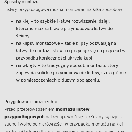
Sposoby montażu
Listwy przypodłogowe można montować na kilka sposobów:
na klej – to szybkie i łatwe rozwiązanie, dzięki
któremu można trwale przymocować listwy do
ściany;
na klipsy montażowe – takie klipsy pozwalają na
łatwy demontaż listew, co przydaje się na przykład w
przypadku konieczności ukrycia kabli;
na wkręty – to tradycyjny sposób montażu, który
zapewnia solidne przymocowanie listew, szczególnie
w pomieszczeniach o dużym obciążeniu.
Przygotowanie powierzchni
Przed przeprowadzeniem
montażu listew
przypodłogowych
należy upewnić się, że ściany są czyste,
suche i wolne od nierówności. W przypadku montażu na klej
warto dokładnie odtłuścić wcześniej powierzchnię ścian, aby