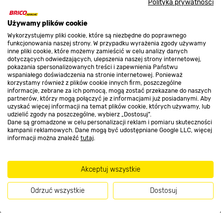
Polityka prywatności
O nas
Używamy plików cookie
Wykorzystujemy pliki cookie, które są niezbędne do poprawnego
funkcjonowania naszej strony. W przypadku wyrażenia zgody używamy
Kontakt do sklepu
inne pliki cookie, które możemy zamieścić w celu analizy danych
dotyczących odwiedzających, ulepszenia naszej strony internetowej,
pokazania spersonalizowanych treści i zapewnienia Państwu
wspaniałego doświadczenia na stronie internetowej. Ponieważ
Strefa biznesu
korzystamy również z plików cookie innych firm, poszczególne
informacje, zebrane za ich pomocą, mogą zostać przekazane do naszych
partnerów, którzy mogą połączyć je z informacjami już posiadanymi. Aby
uzyskać więcej informacji na temat plików cookie, których używamy, lub
udzielić zgody na poszczególne, wybierz „Dostosuj”.
Dołącz do nas
Dane są gromadzone w celu personalizacji reklam i pomiaru skuteczności
kampanii reklamowych. Dane mogą być udostępniane Google LLC, więcej
informacji można znaleźć
tutaj
.
Akceptuj wszystkie
Metody płatności
Odrzuć wszystkie
Dostosuj