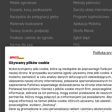
Meble ogrodowe
Metody płatności
Kosiarki, kosy, podkaszarki
Zwroty sklep internetow
Narzędzia do pielęgnacji gleby
Program lojalnościowy
Materiały budowlane
Aplikacja Mobilna
Tarasy, ścieżki, podjazdy
Strefa Marek
Podłoża i ziemie do ogrodu
Zgłoś błąd
Karma dla psa
FAQ
Ogród
Prawny obowiązek zape
Polityka pr
Farby wewnętrzne białe
zgodności towaru z um
Używamy plików cookie
Elektryka
Program Brico PRO
Wykorzystujemy pliki cookie, które są niezbędne do poprawnego funkcj
Panele
naszej strony. W przypadku wyrażenia zgody używamy inne pliki cookie, 
możemy zamieścić w celu analizy danych dotyczących odwiedzających,
Regulaminy
Elektronarzędzia
ulepszenia naszej strony internetowej, pokazania spersonalizowanych tre
zapewnienia Państwu wspaniałego doświadczenia na stronie internetowe
Płytki
Regulaminy
Ponieważ korzystamy również z plików cookie innych firm, poszczególne
informacje, zebrane za ich pomocą, mogą zostać przekazane do naszych
Panele podłogowe
Polityka prywatności
partnerów, którzy mogą połączyć je z informacjami już posiadanymi. Ab
Płyty OSB/HDF
więcej informacji na temat plików cookie, których używamy, lub udzielić
poszczególne, wybierz „Dostosuj”.
Grabie do ogrodu
Dane są gromadzone w celu personalizacji reklam i pomiaru skutecznośc