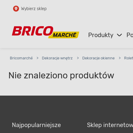
Wybierz sklep
Przejdź do głównej zawartości
Przejdź do wyszukiwarki
Produkty
Po
Przejdź do kontaktu
Bricomarché
>
Dekoracje wnętrz
>
Dekoracje okienne
>
Role
Nie znaleziono produktów
Najpopularniejsze
Sklep interneto