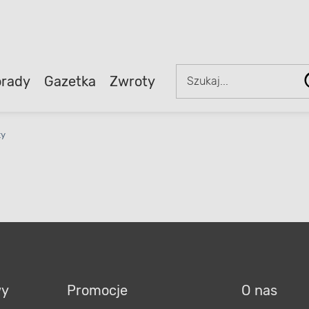
rady
Gazetka
Zwroty
ty
wy
Promocje
O nas