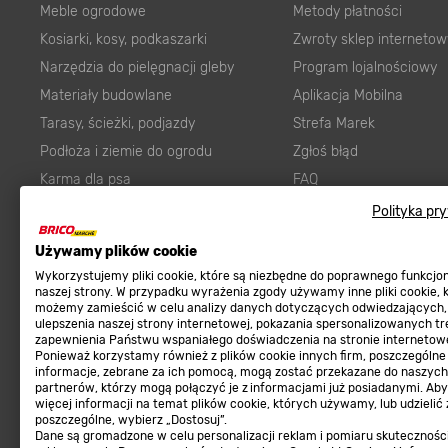
Meble ogrodowe
Metody płatności
Kosiarki, kosy, podkaszarki
Zwroty sklep internetow
Narzędzia do pielęgnacji gleby
Program lojalnościowy
Materiały budowlane
Aplikacja Mobilna
Tarasy, ścieżki, podjazdy
Strefa Marek
Podłoża i ziemie do ogrodu
Zgłoś błąd
Karma dla psa
FAQ
Ogród
Prawny obowiązek zape
Polityka pr
Farby wewnętrzne białe
zgodności towaru z um
Używamy plików cookie
Elektryka
Program Brico PRO
Wykorzystujemy pliki cookie, które są niezbędne do poprawnego funkcj
Panele
naszej strony. W przypadku wyrażenia zgody używamy inne pliki cookie, 
możemy zamieścić w celu analizy danych dotyczących odwiedzających,
Regulaminy
Elektronarzędzia
ulepszenia naszej strony internetowej, pokazania spersonalizowanych tre
zapewnienia Państwu wspaniałego doświadczenia na stronie internetowe
Płytki
Regulaminy
Ponieważ korzystamy również z plików cookie innych firm, poszczególne
informacje, zebrane za ich pomocą, mogą zostać przekazane do naszych
Panele podłogowe
Polityka prywatności
partnerów, którzy mogą połączyć je z informacjami już posiadanymi. Ab
Płyty OSB/HDF
więcej informacji na temat plików cookie, których używamy, lub udzielić
poszczególne, wybierz „Dostosuj”.
Grabie do ogrodu
Dane są gromadzone w celu personalizacji reklam i pomiaru skutecznośc