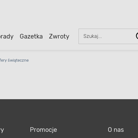
rady
Gazetka
Zwroty
fery świąteczne
wy
Promocje
O nas