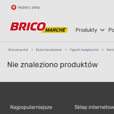
Wybierz sklep
Przejdź do głównej zawartości
Przejdź do wyszukiwarki
Produkty
Po
Przejdź do kontaktu
Bricomarché
>
Boże Narodzenie
>
Figurki świąteczne
>
Reni
Nie znaleziono produktów
Najpopularniejsze
Sklep interneto