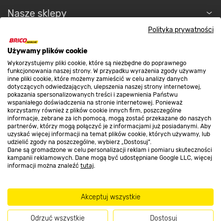
Nasze sklepy
Polityka prywatności
O nas
Używamy plików cookie
Wykorzystujemy pliki cookie, które są niezbędne do poprawnego
funkcjonowania naszej strony. W przypadku wyrażenia zgody używamy
Kontakt do sklepu
inne pliki cookie, które możemy zamieścić w celu analizy danych
dotyczących odwiedzających, ulepszenia naszej strony internetowej,
pokazania spersonalizowanych treści i zapewnienia Państwu
wspaniałego doświadczenia na stronie internetowej. Ponieważ
Strefa biznesu
korzystamy również z plików cookie innych firm, poszczególne
informacje, zebrane za ich pomocą, mogą zostać przekazane do naszych
partnerów, którzy mogą połączyć je z informacjami już posiadanymi. Aby
uzyskać więcej informacji na temat plików cookie, których używamy, lub
udzielić zgody na poszczególne, wybierz „Dostosuj”.
Dołącz do nas
Dane są gromadzone w celu personalizacji reklam i pomiaru skuteczności
kampanii reklamowych. Dane mogą być udostępniane Google LLC, więcej
informacji można znaleźć
tutaj
.
Akceptuj wszystkie
Metody płatności
Odrzuć wszystkie
Dostosuj