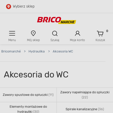
Wybierz sklep
Przejdź do głównej zawartości
Przejdź do wyszukiwarki
0
Menu
Mój sklep
Szukaj
Moje konto
Koszyk
Przejdź do kontaktu
Bricomarché
>
Hydraulika
>
Akcesoria WC
Akcesoria do WC
Zawory napełniające do spłuczki
Zawory spustowe do spłuczki
(11)
(22)
Elementy montażowe do
Spirale kanalizacyjne
(36)
hydrauliki
(30)