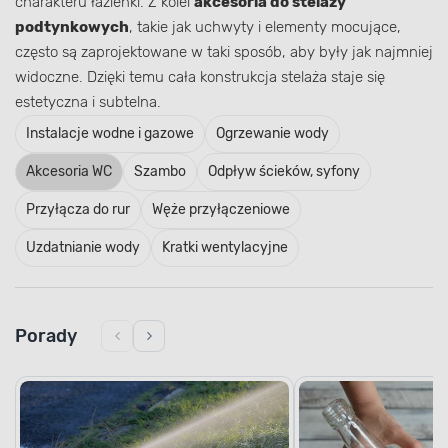
charakteru łazienki. Z kolei
akcesoria do stelaży
podtynkowych
, takie jak uchwyty i elementy mocujące,
często są zaprojektowane w taki sposób, aby były jak najmniej
widoczne. Dzięki temu cała konstrukcja stelaża staje się
estetyczna i subtelna.
Instalacje wodne i gazowe
Ogrzewanie wody
Akcesoria WC
Szambo
Odpływ ścieków, syfony
Przyłącza do rur
Węże przyłączeniowe
Uzdatnianie wody
Kratki wentylacyjne
Porady