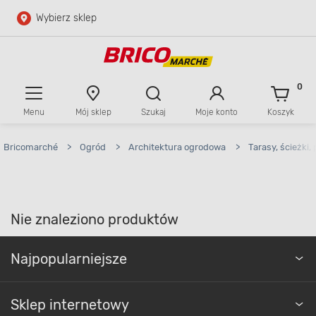
Wybierz sklep
Przejdź do głównej zawartości
Przejdź do wyszukiwarki
0
Menu
Mój sklep
Szukaj
Moje konto
Koszyk
Przejdź do kontaktu
Bricomarché
>
Ogród
>
Architektura ogrodowa
>
Tarasy, ścieżki,
Nie znaleziono produktów
Najpopularniejsze
Sklep internetowy