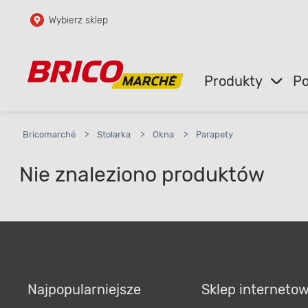
Wybierz sklep
Przejdź do głównej zawartości
Przejdź do wyszukiwarki
Produkty
Po
Przejdź do kontaktu
Bricomarché
>
Stolarka
>
Okna
>
Parapety
Nie znaleziono produktów
Najpopularniejsze
Sklep interneto