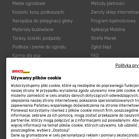
Meble ogrodowe
Metody płatności
Kosiarki, kosy, podkaszarki
Zwroty sklep internetow
Narzędzia do pielęgnacji gleby
Program lojalnościowy
Materiały budowlane
Aplikacja Mobilna
Tarasy, ścieżki, podjazdy
Strefa Marek
Podłoża i ziemie do ogrodu
Zgłoś błąd
Karma dla psa
FAQ
Ogród
Prawny obowiązek zape
Polityka pr
Farby wewnętrzne białe
zgodności towaru z um
Używamy plików cookie
Elektryka
Program Brico PRO
Wykorzystujemy pliki cookie, które są niezbędne do poprawnego funkcj
Panele
naszej strony. W przypadku wyrażenia zgody używamy inne pliki cookie, 
możemy zamieścić w celu analizy danych dotyczących odwiedzających,
Regulaminy
Elektronarzędzia
ulepszenia naszej strony internetowej, pokazania spersonalizowanych tre
zapewnienia Państwu wspaniałego doświadczenia na stronie internetowe
Płytki
Regulaminy
Ponieważ korzystamy również z plików cookie innych firm, poszczególne
informacje, zebrane za ich pomocą, mogą zostać przekazane do naszych
Panele podłogowe
Polityka prywatności
partnerów, którzy mogą połączyć je z informacjami już posiadanymi. Ab
Płyty OSB/HDF
więcej informacji na temat plików cookie, których używamy, lub udzielić
poszczególne, wybierz „Dostosuj”.
Grabie do ogrodu
Dane są gromadzone w celu personalizacji reklam i pomiaru skutecznośc