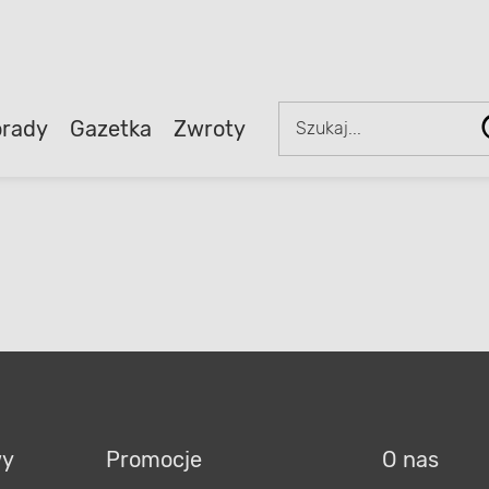
rady
Gazetka
Zwroty
wy
Promocje
O nas