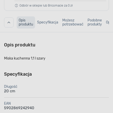
Odbiór w sklepie lub Bricomacie za 0 zł
Opis
Możesz
Podobne
Specyfikacja
Opin
produktu
potrzebować
produkty
Opis produktu
Miska kuchenna 1,1 l szary
Specyfikacja
Długość
20 cm
EAN
5902869242940