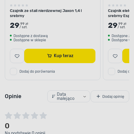
Czajnik ze stali nierdzewnej Jaxon 1,4 l
Czajnik elektr
srebrny
srebrny Espe
29
29
.99 zł
.99 zł
/ szt.
/ szt.
Dostępne z dostawą
Dostępne z 
Dostępne w sklepie
Dostępne w s
Kup teraz
Dodaj do porównania
Dodaj do
Data
Opinie
Dodaj opinię
malejąco
0
Na podstawie 0 opinii