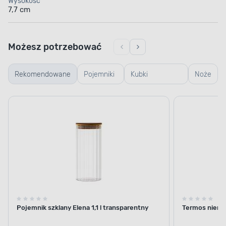
Wysokość
7,7 cm
Możesz potrzebować
Rekomendowane
Pojemniki
Kubki
Noże
szklane
termiczne i
termosy
Pojemnik szklany Elena 1,1 l transparentny
Termos nierdz