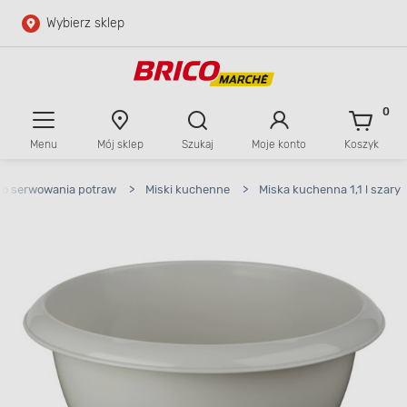
Wybierz sklep
Przejdź do głównej zawartości
Przejdź do wyszukiwarki
0
Menu
Mój sklep
Szukaj
Moje konto
Koszyk
Przejdź do kontaktu
do serwowania potraw
>
Miski kuchenne
>
Miska kuchenna 1,1 l szary