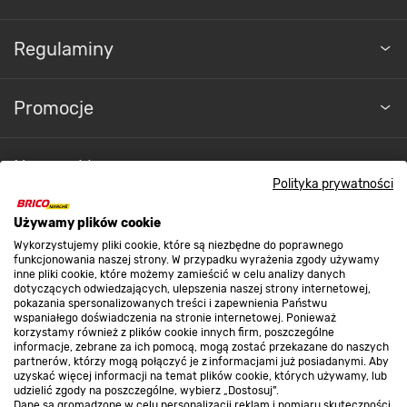
Regulaminy
Promocje
Nasze sklepy
Polityka prywatności
O nas
Używamy plików cookie
Wykorzystujemy pliki cookie, które są niezbędne do poprawnego
funkcjonowania naszej strony. W przypadku wyrażenia zgody używamy
inne pliki cookie, które możemy zamieścić w celu analizy danych
Kontakt do sklepu
dotyczących odwiedzających, ulepszenia naszej strony internetowej,
pokazania spersonalizowanych treści i zapewnienia Państwu
wspaniałego doświadczenia na stronie internetowej. Ponieważ
korzystamy również z plików cookie innych firm, poszczególne
Strefa biznesu
informacje, zebrane za ich pomocą, mogą zostać przekazane do naszych
partnerów, którzy mogą połączyć je z informacjami już posiadanymi. Aby
uzyskać więcej informacji na temat plików cookie, których używamy, lub
udzielić zgody na poszczególne, wybierz „Dostosuj”.
Dane są gromadzone w celu personalizacji reklam i pomiaru skuteczności