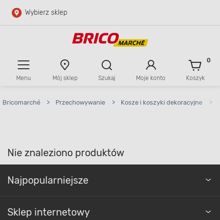
Wybierz sklep
Przejdź do głównej zawartości
Przejdź do wyszukiwarki
0
Menu
Mój sklep
Szukaj
Moje konto
Koszyk
Przejdź do kontaktu
Bricomarché
>
Przechowywanie
>
Kosze i koszyki dekoracyjne
>
Nie znaleziono produktów
Najpopularniejsze
Sklep internetowy