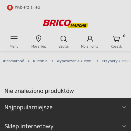
Wybierz sklep
Przejdź do głównej zawartości
Przejdź do wyszukiwarki
0
Menu
Mój sklep
Szukaj
Moje konto
Koszyk
Przejdź do kontaktu
Bricomarché
>
Kuchnia
>
Wyposażenie kuchni
>
Przybory kuche
Nie znaleziono produktów
Najpopularniejsze
Sklep internetowy