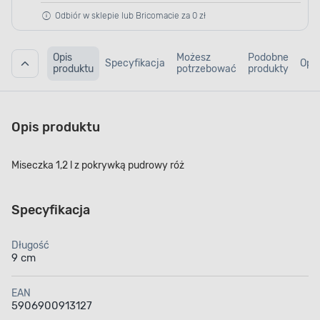
Odbiór w sklepie lub Bricomacie za 0 zł
Opis
Możesz
Podobne
Specyfikacja
Opin
produktu
potrzebować
produkty
Opis produktu
Miseczka 1,2 l z pokrywką pudrowy róż
Specyfikacja
Długość
9 cm
EAN
5906900913127