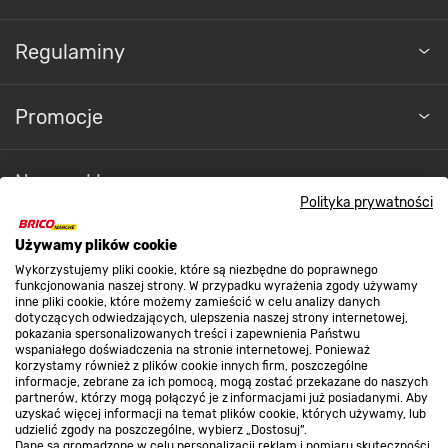
Regulaminy
Promocje
Nasze sklepy
Polityka prywatności
O nas
Używamy plików cookie
Wykorzystujemy pliki cookie, które są niezbędne do poprawnego
funkcjonowania naszej strony. W przypadku wyrażenia zgody używamy
inne pliki cookie, które możemy zamieścić w celu analizy danych
Kontakt do sklepu
dotyczących odwiedzających, ulepszenia naszej strony internetowej,
pokazania spersonalizowanych treści i zapewnienia Państwu
wspaniałego doświadczenia na stronie internetowej. Ponieważ
korzystamy również z plików cookie innych firm, poszczególne
Strefa biznesu
informacje, zebrane za ich pomocą, mogą zostać przekazane do naszych
partnerów, którzy mogą połączyć je z informacjami już posiadanymi. Aby
uzyskać więcej informacji na temat plików cookie, których używamy, lub
udzielić zgody na poszczególne, wybierz „Dostosuj”.
Dane są gromadzone w celu personalizacji reklam i pomiaru skuteczności