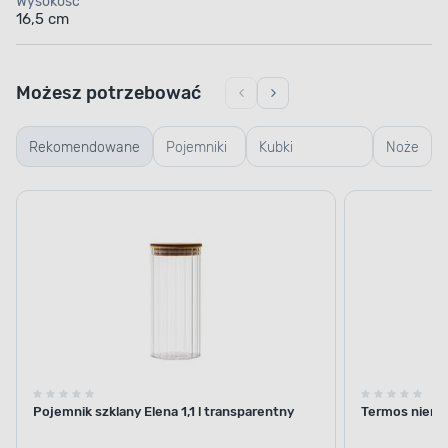
Wysokość
16,5 cm
Możesz potrzebować
Rekomendowane
Pojemniki
Kubki
Noże
szklane
termiczne i
termosy
Pojemnik szklany Elena 1,1 l transparentny
Termos nierdz