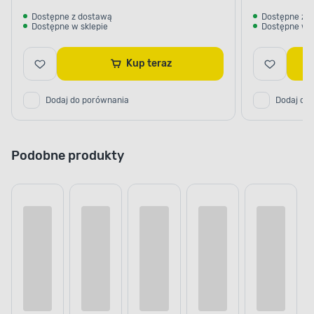
Dostępne z dostawą
Dostępne z 
Dostępne w sklepie
Dostępne w s
Kup teraz
Dodaj do porównania
Dodaj do
Podobne produkty
Cena online
Cena online