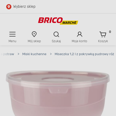
Wybierz sklep
Przejdź do głównej zawartości
Przejdź do wyszukiwarki
0
Menu
Mój sklep
Szukaj
Moje konto
Koszyk
Przejdź do kontaktu
ia potraw
>
Miski kuchenne
>
Miseczka 1,2 l z pokrywką pudrowy róż