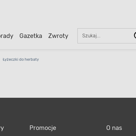
rady
Gazetka
Zwroty
Łyżeczki do herbaty
wy
Promocje
O nas