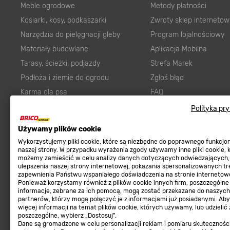
Meble ogrodowe
Metody płatności
Kosiarki, kosy, podkaszarki
Zwroty sklep internetow
Narzędzia do pielęgnacji gleby
Program lojalnościowy
Materiały budowlane
Aplikacja Mobilna
Tarasy, ścieżki, podjazdy
Strefa Marek
Podłoża i ziemie do ogrodu
Zgłoś błąd
Karma dla psa
FAQ
Ogród
Prawny obowiązek zape
Polityka pr
Farby wewnętrzne białe
zgodności towaru z um
Używamy plików cookie
Elektryka
Program Brico PRO
Wykorzystujemy pliki cookie, które są niezbędne do poprawnego funkcj
Panele
naszej strony. W przypadku wyrażenia zgody używamy inne pliki cookie, 
możemy zamieścić w celu analizy danych dotyczących odwiedzających,
Regulaminy
Elektronarzędzia
ulepszenia naszej strony internetowej, pokazania spersonalizowanych tre
zapewnienia Państwu wspaniałego doświadczenia na stronie internetowe
Płytki
Regulaminy
Ponieważ korzystamy również z plików cookie innych firm, poszczególne
informacje, zebrane za ich pomocą, mogą zostać przekazane do naszych
Panele podłogowe
Polityka prywatności
partnerów, którzy mogą połączyć je z informacjami już posiadanymi. Ab
Płyty OSB/HDF
więcej informacji na temat plików cookie, których używamy, lub udzielić
poszczególne, wybierz „Dostosuj”.
Grabie do ogrodu
Dane są gromadzone w celu personalizacji reklam i pomiaru skutecznośc