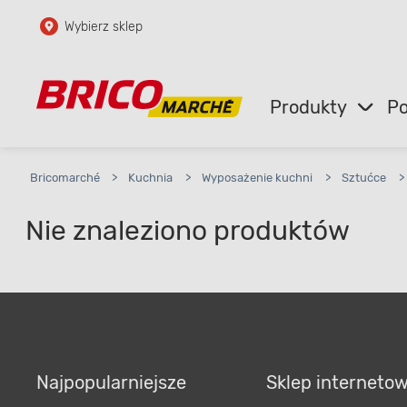
Wybierz sklep
Przejdź do głównej zawartości
Przejdź do wyszukiwarki
Produkty
Po
Przejdź do kontaktu
Bricomarché
>
Kuchnia
>
Wyposażenie kuchni
>
Sztućce
>
Nie znaleziono produktów
Najpopularniejsze
Sklep interneto