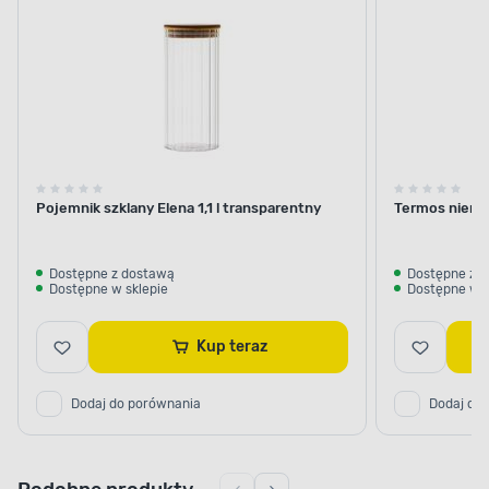
termosy
Pojemnik szklany Elena 1,1 l transparentny
Termos nierdz
Dostępne z dostawą
Dostępne z 
Dostępne w sklepie
Dostępne w s
Kup teraz
Dodaj do porównania
Dodaj do