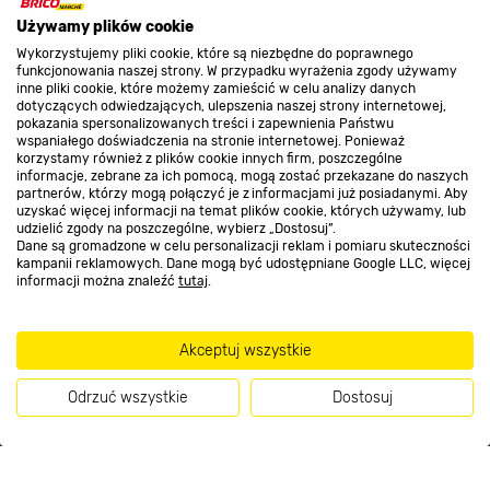
O nas
Używamy plików cookie
Wykorzystujemy pliki cookie, które są niezbędne do poprawnego
funkcjonowania naszej strony. W przypadku wyrażenia zgody używamy
inne pliki cookie, które możemy zamieścić w celu analizy danych
Kontakt do sklepu
dotyczących odwiedzających, ulepszenia naszej strony internetowej,
pokazania spersonalizowanych treści i zapewnienia Państwu
wspaniałego doświadczenia na stronie internetowej. Ponieważ
korzystamy również z plików cookie innych firm, poszczególne
Strefa biznesu
informacje, zebrane za ich pomocą, mogą zostać przekazane do naszych
partnerów, którzy mogą połączyć je z informacjami już posiadanymi. Aby
uzyskać więcej informacji na temat plików cookie, których używamy, lub
udzielić zgody na poszczególne, wybierz „Dostosuj”.
Dane są gromadzone w celu personalizacji reklam i pomiaru skuteczności
Dołącz do nas
kampanii reklamowych. Dane mogą być udostępniane Google LLC, więcej
informacji można znaleźć
tutaj
.
Akceptuj wszystkie
Metody płatności
Odrzuć wszystkie
Dostosuj