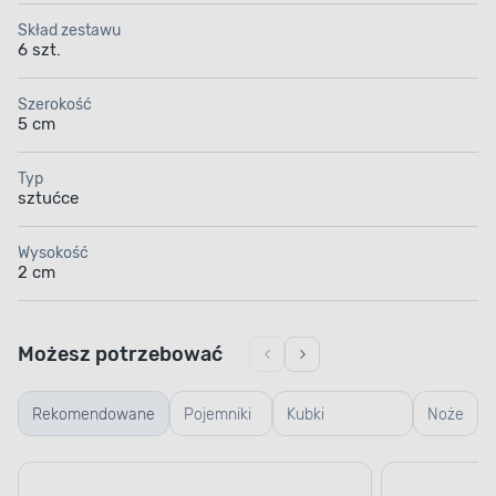
Skład zestawu
6 szt.
Szerokość
5 cm
Typ
sztućce
Wysokość
2 cm
Możesz potrzebować
Rekomendowane
Pojemniki
Kubki
Noże
szklane
termiczne i