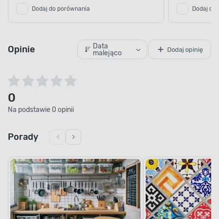
Dodaj do porównania
Dodaj do
Data
Opinie
Dodaj opinię
malejąco
0
Na podstawie 0 opinii
Porady