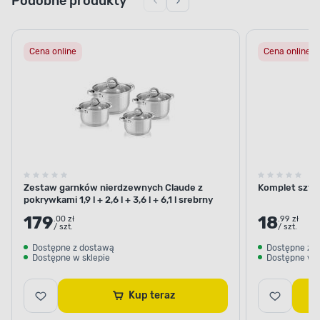
Podobne produkty
Cena online
Cena online
Zestaw garnków nierdzewnych Claude z
Komplet sztu
pokrywkami 1,9 l + 2,6 l + 3,6 l + 6,1 l srebrny
179
18
.00 zł
.99 zł
/ szt.
/ szt.
Dostępne z dostawą
Dostępne z 
Dostępne w sklepie
Dostępne w s
Kup teraz