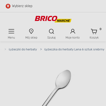
Wybierz sklep
Przejdź do głównej zawartości
Przejdź do wyszukiwarki
0
Menu
Mój sklep
Szukaj
Moje konto
Koszyk
Przejdź do kontaktu
e
>
Łyżeczki do herbaty
>
Łyżeczka do herbaty Lena 6 sztuk srebrny