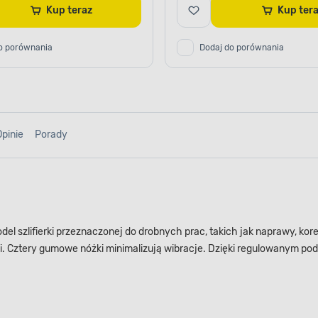
Kup teraz
Kup te
o porównania
Dodaj do porównania
Opinie
Porady
szlifierki przeznaczonej do drobnych prac, takich jak naprawy, korek
mi. Cztery gumowe nóżki minimalizują wibracje. Dzięki regulowanym po