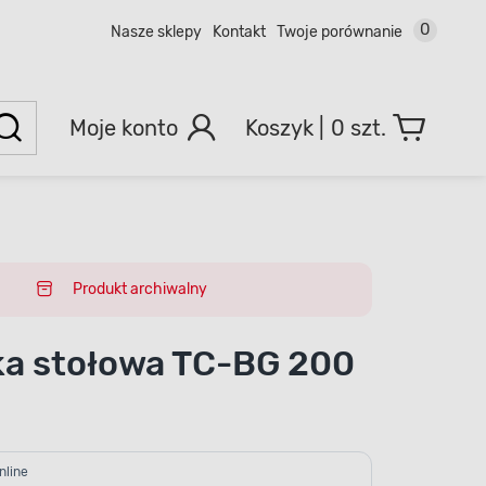
0
Nasze sklepy
Kontakt
Twoje porównanie
Moje konto
0 szt.
Produkt archiwalny
rka stołowa TC-BG 200
nline