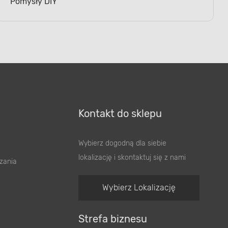
Pomysły DIY
Kontakt do sklepu
Wybierz dogodną dla siebie
lokalizację i skontaktuj się z nami
zania
Wybierz Lokalizację
Strefa biznesu