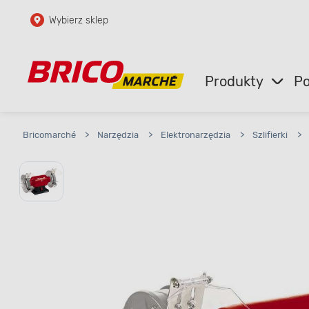
Wybierz sklep
Przejdź do głównej zawartości
Przejdź do wyszukiwarki
Produkty
Po
Przejdź do kontaktu
Bricomarché
>
Narzędzia
>
Elektronarzędzia
>
Szlifierki
>