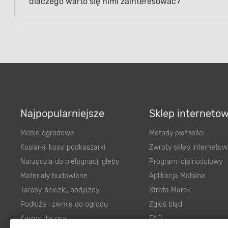
dlaczego warto się nimi zainteresować?
Najpopularniejsze
Sklep interneto
Meble ogrodowe
Metody płatności
Kosiarki, kosy, podkaszarki
Zwroty sklep internetow
Narzędzia do pielęgnacji gleby
Program lojalnościowy
Materiały budowlane
Aplikacja Mobilna
Tarasy, ścieżki, podjazdy
Strefa Marek
Podłoża i ziemie do ogrodu
Zgłoś błąd
Karma dla psa
FAQ