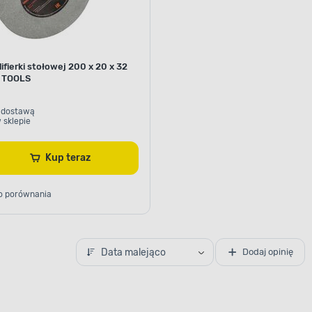
lifierki stołowej 200 x 20 x 32
 TOOLS
 dostawą
 sklepie
Kup teraz
o porównania
Data malejąco
Dodaj opinię