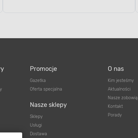
wy
Promocje
O nas
Gazetka
Kim jesteśmy
y
Oferta specjalna
Aktualności
Nasze zobowią
Nasze sklepy
Kontakt
Porady
Sklepy
Usługi
Dostawa