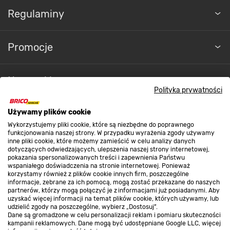
Regulaminy
Promocje
Nasze sklepy
Polityka prywatności
O nas
Używamy plików cookie
Wykorzystujemy pliki cookie, które są niezbędne do poprawnego
funkcjonowania naszej strony. W przypadku wyrażenia zgody używamy
inne pliki cookie, które możemy zamieścić w celu analizy danych
Kontakt do sklepu
dotyczących odwiedzających, ulepszenia naszej strony internetowej,
pokazania spersonalizowanych treści i zapewnienia Państwu
wspaniałego doświadczenia na stronie internetowej. Ponieważ
korzystamy również z plików cookie innych firm, poszczególne
Strefa biznesu
informacje, zebrane za ich pomocą, mogą zostać przekazane do naszych
partnerów, którzy mogą połączyć je z informacjami już posiadanymi. Aby
uzyskać więcej informacji na temat plików cookie, których używamy, lub
udzielić zgody na poszczególne, wybierz „Dostosuj”.
Dane są gromadzone w celu personalizacji reklam i pomiaru skuteczności
Dołącz do nas
kampanii reklamowych. Dane mogą być udostępniane Google LLC, więcej