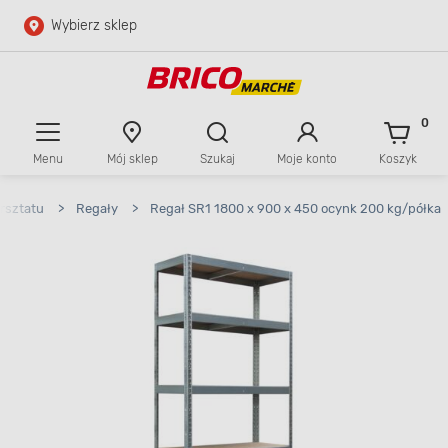
Wybierz sklep
Przejdź do głównej zawartości
Przejdź do wyszukiwarki
0
Menu
Mój sklep
Szukaj
Moje konto
Koszyk
Przejdź do kontaktu
rsztatu
>
Regały
>
Regał SR1 1800 x 900 x 450 ocynk 200 kg/półka