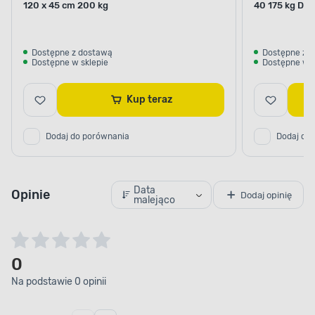
120 x 45 cm 200 kg
40 175 kg DO
Dostępne z dostawą
Dostępne z 
Dostępne w sklepie
Dostępne w s
Kup teraz
Dodaj do porównania
Dodaj do
Data
Opinie
Dodaj opinię
malejąco
0
Na podstawie 0 opinii