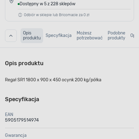
Dostępny w 5 z 228 sklepów
Odbiór w sklepie lub Bricomacie za 0 zł
Opis
Możesz
Podobne
Specyfikacja
Opin
produktu
potrzebować
produkty
Opis produktu
Regał SR1 1800 x 900 x 450 ocynk 200 kg/półka
Specyfikacja
EAN
5905179514974
Gwarancja