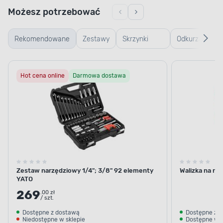
Możesz potrzebować
Rekomendowane
Zestawy
Skrzynki
Odkurzacze
warsztatowe
warsztatowe
Hot cena online
Darmowa dostawa
Zestaw narzędziowy 1/4"; 3/8" 92 elementy
Walizka na na
YATO
269
.00 zł
/ szt.
Dostępne z dostawą
Dostępne z 
Niedostępne w sklepie
Dostępne w s