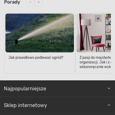
Porady
Jak prawidłowo podlewać ogród?
Z pasji do majsterkow
organizacji. Jak i z 
własnoręcznie wykon
Najpopularniejsze
Sklep internetowy