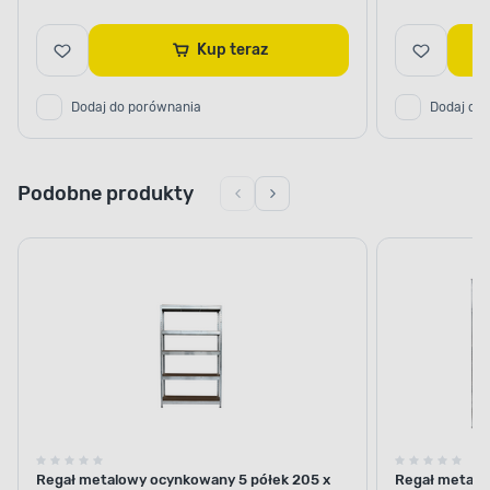
Kup teraz
Dodaj do porównania
Dodaj do
Podobne produkty
Regał metalowy ocynkowany 5 półek 205 x
Regał metalow