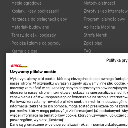
Meble ogrodowe
Metody płatności
Kosiarki, kosy, podkaszarki
Zwroty sklep internetow
Narzędzia do pielęgnacji gleby
Program lojalnościowy
Materiały budowlane
Aplikacja Mobilna
Tarasy, ścieżki, podjazdy
Strefa Marek
Podłoża i ziemie do ogrodu
Zgłoś błąd
Karma dla psa
FAQ
Ogród
Prawny obowiązek zape
Polityka pr
Farby wewnętrzne białe
zgodności towaru z um
Używamy plików cookie
Elektryka
Program Brico PRO
Wykorzystujemy pliki cookie, które są niezbędne do poprawnego funkcj
Panele
naszej strony. W przypadku wyrażenia zgody używamy inne pliki cookie, 
możemy zamieścić w celu analizy danych dotyczących odwiedzających,
Regulaminy
Elektronarzędzia
ulepszenia naszej strony internetowej, pokazania spersonalizowanych tre
zapewnienia Państwu wspaniałego doświadczenia na stronie internetowe
Płytki
Regulaminy
Ponieważ korzystamy również z plików cookie innych firm, poszczególne
informacje, zebrane za ich pomocą, mogą zostać przekazane do naszych
Panele podłogowe
Polityka prywatności
partnerów, którzy mogą połączyć je z informacjami już posiadanymi. Ab
Płyty OSB/HDF
więcej informacji na temat plików cookie, których używamy, lub udzielić
poszczególne, wybierz „Dostosuj”.
Grabie do ogrodu
Dane są gromadzone w celu personalizacji reklam i pomiaru skutecznośc