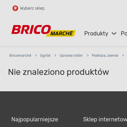
Wybierz sklep
Przejdź do głównej zawartości
Przejdź do wyszukiwarki
Produkty
Po
Przejdź do kontaktu
Bricomarché
>
Ogród
>
Uprawa roślin
>
Podłoża, ziemie
>
Nie znaleziono produktów
Najpopularniejsze
Sklep interneto