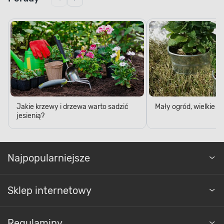
Jakie krzewy i drzewa warto sadzić
Mały ogród, wielkie 
jesienią?
Najpopularniejsze
Sklep internetowy
Regulaminy