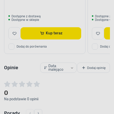
Dostępne z dostawą
Dostępne z 
Dostępne w sklepie
Dostępne w s
Kup teraz
Dodaj do porównania
Dodaj do
Data
Opinie
Dodaj opinię
malejąco
0
Na podstawie 0 opinii
Porady