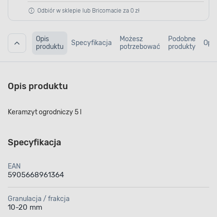
Odbiór w sklepie lub Bricomacie za 0 zł
Opis
Możesz
Podobne
Specyfikacja
Opin
produktu
potrzebować
produkty
Opis produktu
Keramzyt ogrodniczy 5 l
Specyfikacja
EAN
5905668961364
Granulacja / frakcja
10-20 mm