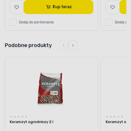
Kup teraz
Dodaj do porównania
Dodaj do
Podobne produkty
Keramzyt ogrodniczy 2 l
Keramzyt ogro