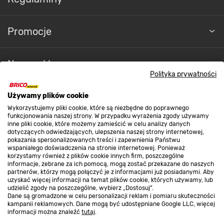
Promocje
Nasze sklepy
Polityka prywatności
O nas
Używamy plików cookie
Wykorzystujemy pliki cookie, które są niezbędne do poprawnego
funkcjonowania naszej strony. W przypadku wyrażenia zgody używamy
inne pliki cookie, które możemy zamieścić w celu analizy danych
Kontakt do sklepu
dotyczących odwiedzających, ulepszenia naszej strony internetowej,
pokazania spersonalizowanych treści i zapewnienia Państwu
wspaniałego doświadczenia na stronie internetowej. Ponieważ
korzystamy również z plików cookie innych firm, poszczególne
Strefa biznesu
informacje, zebrane za ich pomocą, mogą zostać przekazane do naszych
partnerów, którzy mogą połączyć je z informacjami już posiadanymi. Aby
uzyskać więcej informacji na temat plików cookie, których używamy, lub
udzielić zgody na poszczególne, wybierz „Dostosuj”.
Dane są gromadzone w celu personalizacji reklam i pomiaru skuteczności
Dołącz do nas
kampanii reklamowych. Dane mogą być udostępniane Google LLC, więcej
informacji można znaleźć
tutaj
.