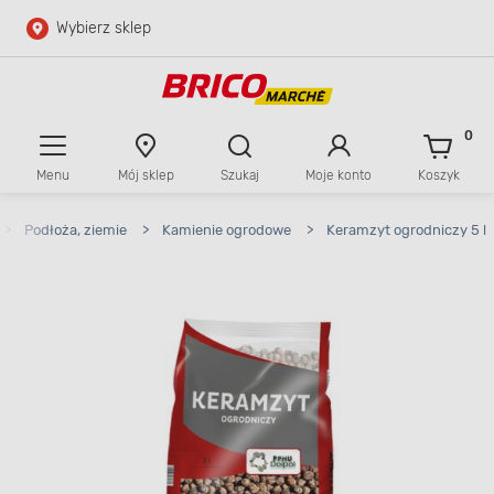
Wybierz sklep
Przejdź do głównej zawartości
Przejdź do wyszukiwarki
0
Menu
Mój sklep
Szukaj
Moje konto
Koszyk
Przejdź do kontaktu
>
Podłoża, ziemie
>
Kamienie ogrodowe
>
Keramzyt ogrodniczy 5 l