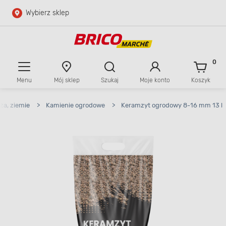
Wybierz sklep
Przejdź do głównej zawartości
Przejdź do wyszukiwarki
0
Menu
Mój sklep
Szukaj
Moje konto
Koszyk
Przejdź do kontaktu
ża, ziemie
>
Kamienie ogrodowe
>
Keramzyt ogrodowy 8-16 mm 13 l