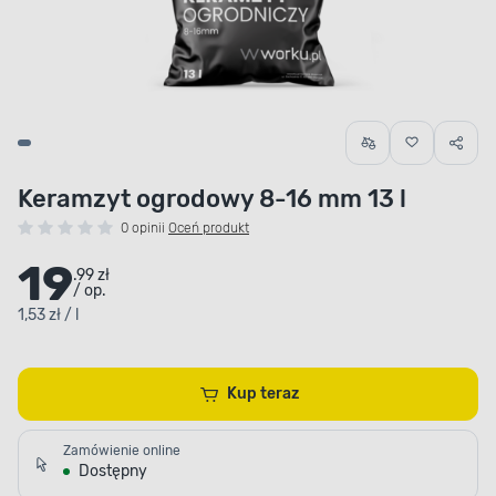
Keramzyt ogrodowy 8-16 mm 13 l
0 opinii
Oceń produkt
19
.99 zł
/ op.
1,53 zł / l
Kup teraz
Zamówienie online
Dostępny