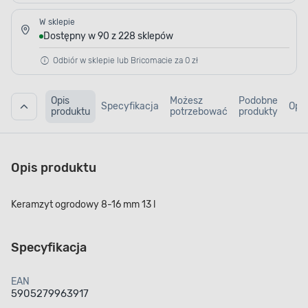
W sklepie
Dostępny w 90 z 228 sklepów
Odbiór w sklepie lub Bricomacie za 0 zł
Opis
Możesz
Podobne
Specyfikacja
Opin
produktu
potrzebować
produkty
Opis produktu
Keramzyt ogrodowy 8-16 mm 13 l
Specyfikacja
EAN
5905279963917