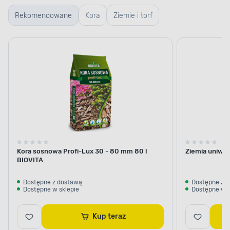
Rekomendowane
Kora
Ziemie i torf
Kora sosnowa Profi-Lux 30 - 80 mm 80 l
Ziemia uniwer
BIOVITA
Dostępne z dostawą
Dostępne z 
Dostępne w sklepie
Dostępne w s
Kup teraz