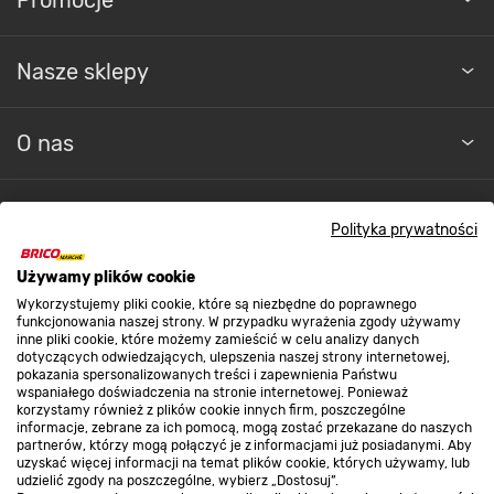
Nasze sklepy
O nas
Kontakt do sklepu
Polityka prywatności
Używamy plików cookie
Strefa biznesu
Wykorzystujemy pliki cookie, które są niezbędne do poprawnego
funkcjonowania naszej strony. W przypadku wyrażenia zgody używamy
inne pliki cookie, które możemy zamieścić w celu analizy danych
dotyczących odwiedzających, ulepszenia naszej strony internetowej,
Dołącz do nas
pokazania spersonalizowanych treści i zapewnienia Państwu
wspaniałego doświadczenia na stronie internetowej. Ponieważ
korzystamy również z plików cookie innych firm, poszczególne
informacje, zebrane za ich pomocą, mogą zostać przekazane do naszych
partnerów, którzy mogą połączyć je z informacjami już posiadanymi. Aby
uzyskać więcej informacji na temat plików cookie, których używamy, lub
udzielić zgody na poszczególne, wybierz „Dostosuj”.
Metody płatności