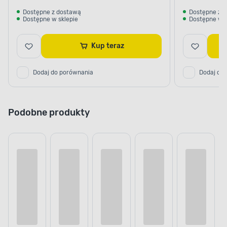
Dostępne z dostawą
Dostępne z 
Dostępne w sklepie
Dostępne w s
Kup teraz
Dodaj do porównania
Dodaj do
Podobne produkty
Cena online