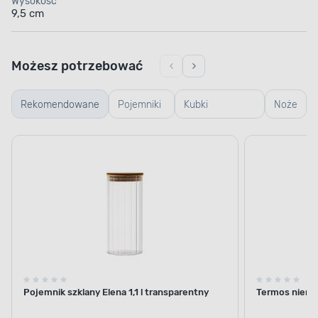
Wysokość
9,5 cm
Możesz potrzebować
Rekomendowane
Pojemniki
Kubki
Noże
szklane
termiczne i
termosy
Pojemnik szklany Elena 1,1 l transparentny
Termos nierdz