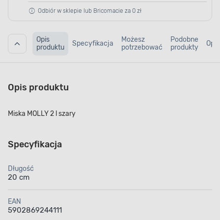
Odbiór w sklepie lub Bricomacie za 0 zł
Opis
Możesz
Podobne
Specyfikacja
Opin
produktu
potrzebować
produkty
Opis produktu
Miska MOLLY 2 l szary
Specyfikacja
Długość
20 cm
EAN
5902869244111