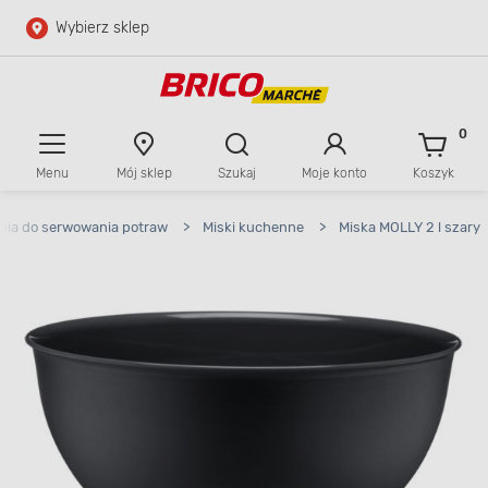
Wybierz sklep
Przejdź do głównej zawartości
Przejdź do wyszukiwarki
0
Menu
Mój sklep
Szukaj
Moje konto
Koszyk
Przejdź do kontaktu
nia do serwowania potraw
>
Miski kuchenne
>
Miska MOLLY 2 l szary