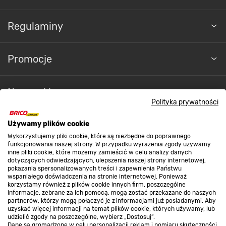
Regulaminy
Promocje
Nasze sklepy
Polityka prywatności
O nas
Używamy plików cookie
Wykorzystujemy pliki cookie, które są niezbędne do poprawnego
funkcjonowania naszej strony. W przypadku wyrażenia zgody używamy
inne pliki cookie, które możemy zamieścić w celu analizy danych
Kontakt do sklepu
dotyczących odwiedzających, ulepszenia naszej strony internetowej,
pokazania spersonalizowanych treści i zapewnienia Państwu
wspaniałego doświadczenia na stronie internetowej. Ponieważ
korzystamy również z plików cookie innych firm, poszczególne
Strefa biznesu
informacje, zebrane za ich pomocą, mogą zostać przekazane do naszych
partnerów, którzy mogą połączyć je z informacjami już posiadanymi. Aby
uzyskać więcej informacji na temat plików cookie, których używamy, lub
udzielić zgody na poszczególne, wybierz „Dostosuj”.
Dane są gromadzone w celu personalizacji reklam i pomiaru skuteczności