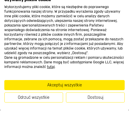
O nas
Wykorzystujemy pliki cookie, które są niezbędne do poprawnego
funkcjonowania naszej strony. W przypadku wyrażenia zgody używamy
inne pliki cookie, które możemy zamieścić w celu analizy danych
Kontakt do sklepu
dotyczących odwiedzających, ulepszenia naszej strony internetowej,
pokazania spersonalizowanych treści i zapewnienia Państwu
wspaniałego doświadczenia na stronie internetowej. Ponieważ
korzystamy również z plików cookie innych firm, poszczególne
Strefa biznesu
informacje, zebrane za ich pomocą, mogą zostać przekazane do naszych
partnerów, którzy mogą połączyć je z informacjami już posiadanymi. Aby
WYGODNE SIEDZISKO Z TKANINY
uzyskać więcej informacji na temat plików cookie, których używamy, lub
udzielić zgody na poszczególne, wybierz „Dostosuj”.
Dane są gromadzone w celu personalizacji reklam i pomiaru skuteczności
Komfort leżenia i atrakcyjna
Dołącz do nas
kampanii reklamowych. Dane mogą być udostępniane Google LLC, więcej
kolorystyka
informacji można znaleźć
tutaj
.
Miękka, turkusowa tapicerka sprawia, że
leżanka
Akceptuj wszystkie
jest przyjemna w dotyku i komfortowa do
Metody płatności
siedzenia czy leżenia
. Materiały użyte w
Odrzuć wszystkie
Dostosuj
konstrukcji – stal i tkanina – łączą wytrzymałość z
lekkością. Tkanina jest trwała, odporna na
przetarcia i łatwa do utrzymania w czystości, a
żywy kolor wprowadza świeży akcent do każdej
199
.00 zł
Kup teraz
aranżacji.
/ szt.
Informacje handlowe o towarach i ich cenach podane na stronach serwisu: