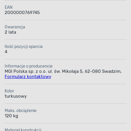
użytkownika, co sprawia, że mebel sprawdza się
zarówno do krótkiego relaksu, jak i dłuższego
EAN
2000000769745
odpoczynku na tarasie lub w ogrodzie. Turkusowa
kolorystyka dodaje przestrzeni świeżości i wprowadza
letni, relaksujący klimat.
Gwarancja
2 lata
Ilość pozycji oparcia
4
Informacje o producencie
Regulowane oparcie
Solidna konstrukcja
MGI Polska sp. z o.o. ul. św. Mikołaja 5, 62-080 Swadzim,
Formularz kontaktowy
stalowa
Kolor
turkusowy
Maks. obciążenie
120 kg
Wygodne siedzisko
Kompaktowe
z tkaniny
wymiary
Materiał konstrukcji