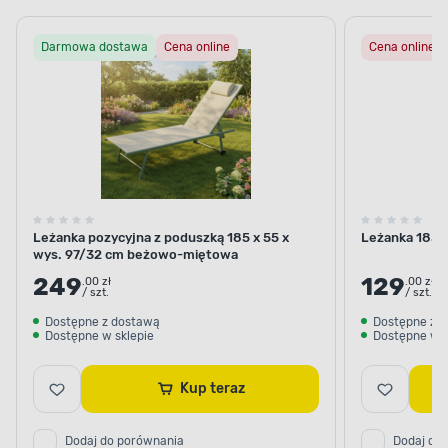
Darmowa dostawa
Cena online
Cena online
REGULOWANE OPARCIE
Idealne do zastosowania w
ogrodzie, na tarasie czy na
balkonie
4-pozycyjne oparcie umożliwia ustawienie
leżanki w optymalnej pozycji
– od w pełni
Leżanka pozycyjna z poduszką 185 x 55 x
Leżanka 183/
wys. 97/32 cm beżowo-miętowa
pionowej do prawie poziomej. Dzięki temu mebel
sprawdza się zarówno do krótkiego odpoczynku,
249
129
.00 zł
.00 zł
/ szt.
/ szt.
jak i dłuższego relaksu, zapewniając pełną
wygodę użytkowania. Doskonale nadaje się do
Dostępne z dostawą
Dostępne z 
Dostępne w sklepie
Dostępne w s
czytania czy pracy z laptopem.
Kup teraz
Dodaj do porównania
Dodaj do