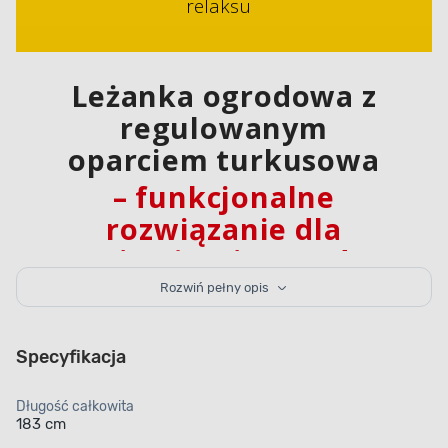
relaksu
Leżanka ogrodowa z
regulowanym
oparciem turkusowa
– funkcjonalne
rozwiązanie dla
najwyższej wygody
Rozwiń pełny opis
Leżanka turkusowa łączy funkcjonalność z
nowoczesnym designem, zapewniając wygodne
Specyfikacja
miejsce do odpoczynku w ogrodzie
. Wymiary
183/149 x 54,5 x 48/99 cm są idealne do przestrzeni
zewnętrznych o różnej powierzchni. Dzięki 4-
Długość całkowita
pozycyjnej regulacji możliwe jest dopasowanie
183 cm
siedziska i oparcia do indywidualnych potrzeb