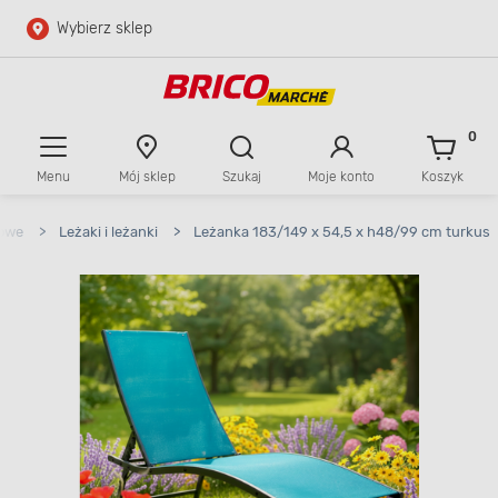
Wybierz sklep
Przejdź do głównej zawartości
Przejdź do wyszukiwarki
0
Menu
Mój sklep
Szukaj
Moje konto
Koszyk
Przejdź do kontaktu
dowe
>
Leżaki i leżanki
>
Leżanka 183/149 x 54,5 x h48/99 cm turkus