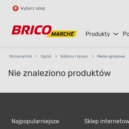
Wybierz sklep
Przejdź do głównej zawartości
Przejdź do wyszukiwarki
Produkty
Po
Przejdź do kontaktu
Bricomarché
>
Ogród
>
Balkony i tarasy
>
Meble ogrodowe
Nie znaleziono produktów
Najpopularniejsze
Sklep interneto