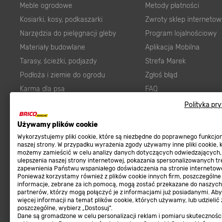
Meble ogrodowe
Metody płatności
Kosiarki, kosy, podkaszarki
Zwroty sklep internetow
Narzędzia do pielęgnacji gleby
Program lojalnościowy
Materiały budowlane
Aplikacja Mobilna
Tarasy, ścieżki, podjazdy
Strefa Marek
Podłoża i ziemie do ogrodu
Zgłoś błąd
Karma dla psa
FAQ
Ogród
Prawny obowiązek zape
Polityka pr
Farby wewnętrzne białe
zgodności towaru z um
Używamy plików cookie
Elektryka
Program Brico PRO
Wykorzystujemy pliki cookie, które są niezbędne do poprawnego funkcj
Panele
naszej strony. W przypadku wyrażenia zgody używamy inne pliki cookie, 
możemy zamieścić w celu analizy danych dotyczących odwiedzających,
Regulaminy
Elektronarzędzia
ulepszenia naszej strony internetowej, pokazania spersonalizowanych tre
zapewnienia Państwu wspaniałego doświadczenia na stronie internetowe
Płytki
Regulaminy
Ponieważ korzystamy również z plików cookie innych firm, poszczególne
informacje, zebrane za ich pomocą, mogą zostać przekazane do naszych
Panele podłogowe
Polityka prywatności
partnerów, którzy mogą połączyć je z informacjami już posiadanymi. Ab
Płyty OSB/HDF
więcej informacji na temat plików cookie, których używamy, lub udzielić
poszczególne, wybierz „Dostosuj”.
Grabie do ogrodu
Dane są gromadzone w celu personalizacji reklam i pomiaru skutecznośc