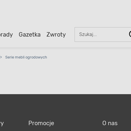
rady
Gazetka
Zwroty
>
Serie mebli ogrodowych
wy
Promocje
O nas