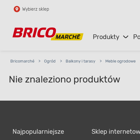
Wybierz sklep
Przejdź do głównej zawartości
Przejdź do wyszukiwarki
Produkty
Po
Przejdź do kontaktu
Bricomarché
>
Ogród
>
Balkony i tarasy
>
Meble ogrodowe
Nie znaleziono produktów
Najpopularniejsze
Sklep interneto