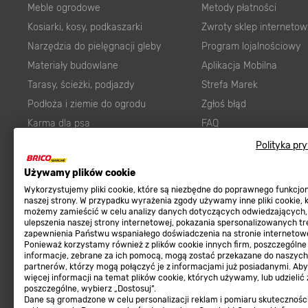
Meble ogrodowe
Metody płatności
Kosiarki, kosy, podkaszarki
Zwroty sklep internetow
Narzędzia do pielęgnacji gleby
Program lojalnościowy
Materiały budowlane
Aplikacja Mobilna
Tarasy, ścieżki, podjazdy
Strefa Marek
Podłoża i ziemie do ogrodu
Zgłoś błąd
Karma dla psa
FAQ
Ogród
Prawny obowiązek zape
Polityka pr
Farby wewnętrzne białe
zgodności towaru z um
Używamy plików cookie
Elektryka
Program Brico PRO
Wykorzystujemy pliki cookie, które są niezbędne do poprawnego funkcj
Panele
naszej strony. W przypadku wyrażenia zgody używamy inne pliki cookie, 
możemy zamieścić w celu analizy danych dotyczących odwiedzających,
Regulaminy
Elektronarzędzia
ulepszenia naszej strony internetowej, pokazania spersonalizowanych tre
zapewnienia Państwu wspaniałego doświadczenia na stronie internetowe
Płytki
Regulaminy
Ponieważ korzystamy również z plików cookie innych firm, poszczególne
informacje, zebrane za ich pomocą, mogą zostać przekazane do naszych
Panele podłogowe
Polityka prywatności
partnerów, którzy mogą połączyć je z informacjami już posiadanymi. Ab
Płyty OSB/HDF
więcej informacji na temat plików cookie, których używamy, lub udzielić
poszczególne, wybierz „Dostosuj”.
Grabie do ogrodu
Dane są gromadzone w celu personalizacji reklam i pomiaru skutecznośc