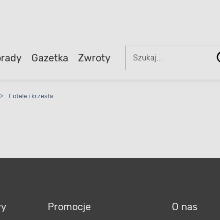
rady
Gazetka
Zwroty
>
Fotele i krzesła
wy
Promocje
O nas