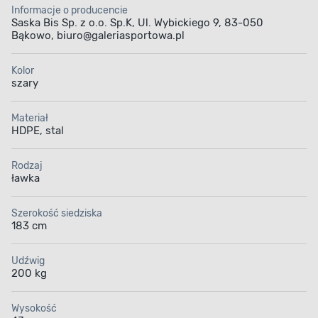
szerokości i 28 cm głębokości siedziska oraz 43 cm
Informacje o producencie
wysokości. Jej udźwig wynosi 200 kg.
Saska Bis Sp. z o.o. Sp.K, Ul. Wybickiego 9, 83-050
Bąkowo, biuro@galeriasportowa.pl
Kolor
szary
Materiał
Stabilna konstrukcja
Lekka i poręczna
HDPE, stal
Rodzaj
ławka
Szerokość siedziska
183 cm
Bezpieczne
Odporność ławki
użytkowanie
Udźwig
200 kg
Wysokość