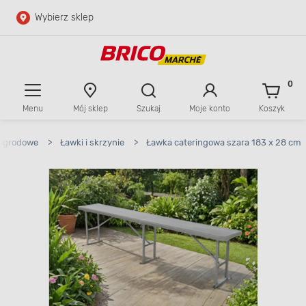
Wybierz sklep
Przejdź do głównej zawartości
Przejdź do wyszukiwarki
0
Menu
Mój sklep
Szukaj
Moje konto
Koszyk
Przejdź do kontaktu
 ogrodowe
>
Ławki i skrzynie
>
Ławka cateringowa szara 183 x 28 cm