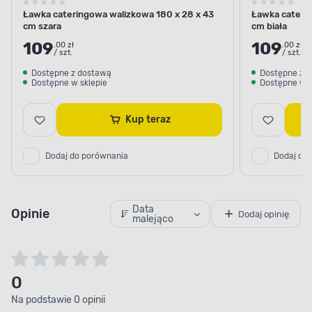
Ławka cateringowa walizkowa 180 x 28 x 43
Ławka caterin
cm szara
cm biała
109
109
.00 zł
.00 zł
/ szt.
/ szt.
Dostępne z dostawą
Dostępne z 
Dostępne w sklepie
Dostępne w s
Kup teraz
Dodaj do porównania
Dodaj do
UNIWERSALNE UŻYCIE
Data
Opinie
Dodaj opinię
malejąco
Prostota rozkładania i
składania
Ławka cateringowa w kolorze szarym
0
przeznaczona jest do użytku na zewnątrz i
Na podstawie 0 opinii
wewnątrz.
Po złożeniu ławka zajmuje niewiele