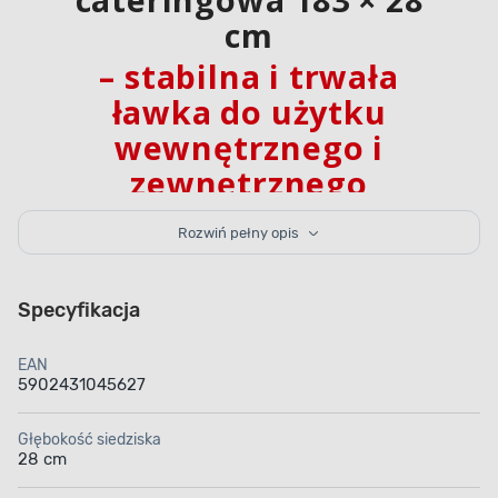
cm
– stabilna i trwała
ławka do użytku
wewnętrznego i
zewnętrznego
Rozwiń pełny opis
Szara ławka cateringowa jest
uniwersalna w użyciu
– można ją wykorzystywać na eventy, przyjęcia w
ogrodzie, ale i jako dodatkowe miejsce do siedzenia
Specyfikacja
we wnętrzach. Jej konstrukcja jest składana,
wykonana ze
stali malowanej proszkowo.
Siedzisko
z
tworzywa HDPE odpornego na wilgoć, wodę czy
EAN
promieniowanie słoneczne, opiera się na trzech
5902431045627
nogach, wykończonych antypoślizgowymi
stopkami
. Stabilność konstrukcji zwiększona została
dzięki wspornikom bocznym nóżek. Szarą ławeczkę
Głębokość siedziska
28 cm
cateringową można złożyć i ma ona wówczas formę
poręcznej do przenoszenia walizki. Ławka ma 183 cm