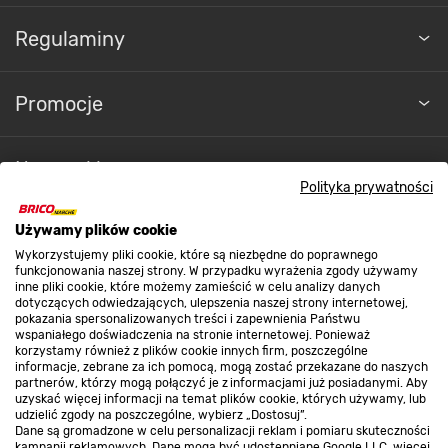
Regulaminy
Promocje
MOBILNOŚĆ ŁAWKI
Bezproblemowy transport i
przechowywanie
Nasze sklepy
Polityka prywatności
Opcja złożenia ławki cateringowej sprawia, że
O nas
Używamy plików cookie
można ją łatwo przewozić, ale i
Wykorzystujemy pliki cookie, które są niezbędne do poprawnego
przechowywać.
Zajmuje niewiele miejsca. Taka
funkcjonowania naszej strony. W przypadku wyrażenia zgody używamy
konstrukcja sprawia, że ławka jest nie tylko łatwa
inne pliki cookie, które możemy zamieścić w celu analizy danych
Kontakt do sklepu
w użytkowaniu, ale także bardzo uniwersalna i
dotyczących odwiedzających, ulepszenia naszej strony internetowej,
pokazania spersonalizowanych treści i zapewnienia Państwu
mobilna, idealnie nadając się do różnego rodzaju
wspaniałego doświadczenia na stronie internetowej. Ponieważ
wydarzeń i okazji.
korzystamy również z plików cookie innych firm, poszczególne
Strefa biznesu
informacje, zebrane za ich pomocą, mogą zostać przekazane do naszych
partnerów, którzy mogą połączyć je z informacjami już posiadanymi. Aby
uzyskać więcej informacji na temat plików cookie, których używamy, lub
udzielić zgody na poszczególne, wybierz „Dostosuj”.
Dane są gromadzone w celu personalizacji reklam i pomiaru skuteczności
Dołącz do nas
kampanii reklamowych. Dane mogą być udostępniane Google LLC, więcej