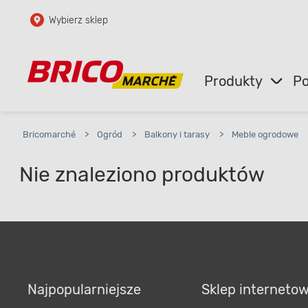
Wybierz sklep
Przejdź do głównej zawartości
Przejdź do wyszukiwarki
Produkty
Po
Przejdź do kontaktu
Bricomarché
>
Ogród
>
Balkony i tarasy
>
Meble ogrodowe
Nie znaleziono produktów
Najpopularniejsze
Sklep interneto