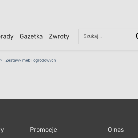
rady
Gazetka
Zwroty
>
Zestawy mebli ogrodowych
wy
Promocje
O nas