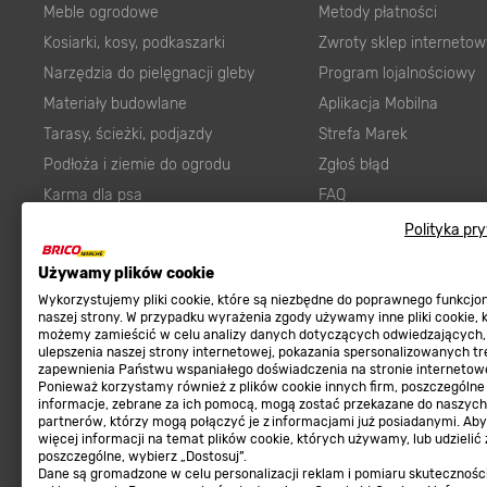
Meble ogrodowe
Metody płatności
Kosiarki, kosy, podkaszarki
Zwroty sklep internetow
Narzędzia do pielęgnacji gleby
Program lojalnościowy
Materiały budowlane
Aplikacja Mobilna
Tarasy, ścieżki, podjazdy
Strefa Marek
Podłoża i ziemie do ogrodu
Zgłoś błąd
Karma dla psa
FAQ
Ogród
Prawny obowiązek zape
Polityka pr
Farby wewnętrzne białe
zgodności towaru z um
Używamy plików cookie
Elektryka
Program Brico PRO
Wykorzystujemy pliki cookie, które są niezbędne do poprawnego funkcj
Panele
naszej strony. W przypadku wyrażenia zgody używamy inne pliki cookie, 
możemy zamieścić w celu analizy danych dotyczących odwiedzających,
Regulaminy
Elektronarzędzia
ulepszenia naszej strony internetowej, pokazania spersonalizowanych tre
zapewnienia Państwu wspaniałego doświadczenia na stronie internetowe
Płytki
Regulaminy
Ponieważ korzystamy również z plików cookie innych firm, poszczególne
informacje, zebrane za ich pomocą, mogą zostać przekazane do naszych
Panele podłogowe
Polityka prywatności
partnerów, którzy mogą połączyć je z informacjami już posiadanymi. Ab
Płyty OSB/HDF
więcej informacji na temat plików cookie, których używamy, lub udzielić
poszczególne, wybierz „Dostosuj”.
Grabie do ogrodu
Dane są gromadzone w celu personalizacji reklam i pomiaru skutecznośc