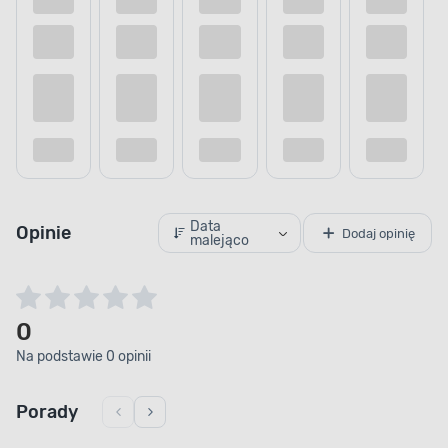
Data
Opinie
Dodaj opinię
malejąco
0
Na podstawie 0 opinii
Porady