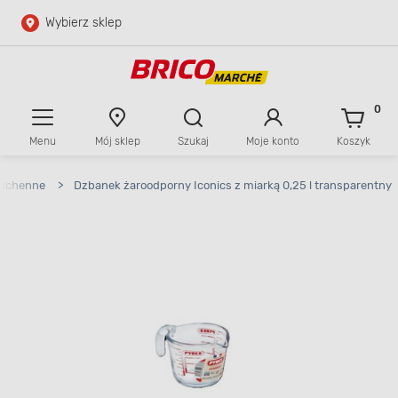
Wybierz sklep
Przejdź do głównej zawartości
Przejdź do wyszukiwarki
0
Menu
Mój sklep
Szukaj
Moje konto
Koszyk
Przejdź do kontaktu
kuchenne
>
Dzbanek żaroodporny Iconics z miarką 0,25 l transparentny