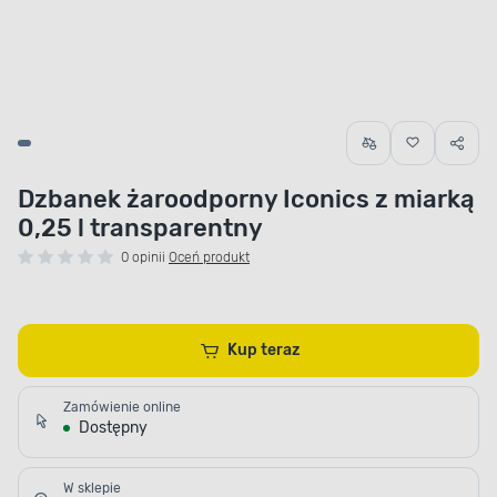
Dzbanek żaroodporny Iconics z miarką
0,25 l transparentny
0 opinii
Oceń produkt
Kup teraz
Zamówienie online
Dostępny
W sklepie