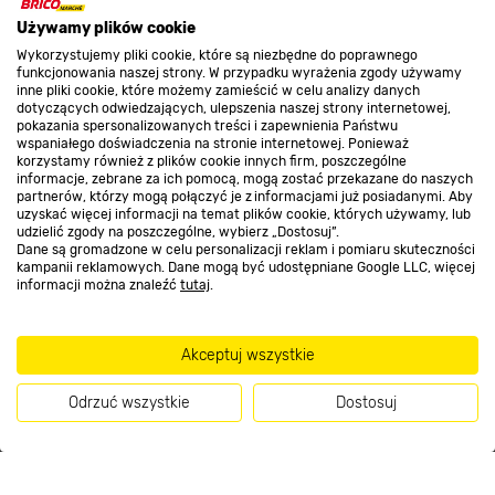
Używamy plików cookie
Promocje
Wykorzystujemy pliki cookie, które są niezbędne do poprawnego
funkcjonowania naszej strony. W przypadku wyrażenia zgody używamy
inne pliki cookie, które możemy zamieścić w celu analizy danych
Nasze sklepy
dotyczących odwiedzających, ulepszenia naszej strony internetowej,
pokazania spersonalizowanych treści i zapewnienia Państwu
wspaniałego doświadczenia na stronie internetowej. Ponieważ
korzystamy również z plików cookie innych firm, poszczególne
O nas
informacje, zebrane za ich pomocą, mogą zostać przekazane do naszych
partnerów, którzy mogą połączyć je z informacjami już posiadanymi. Aby
uzyskać więcej informacji na temat plików cookie, których używamy, lub
udzielić zgody na poszczególne, wybierz „Dostosuj”.
Kontakt do sklepu
Dane są gromadzone w celu personalizacji reklam i pomiaru skuteczności
kampanii reklamowych. Dane mogą być udostępniane Google LLC, więcej
informacji można znaleźć
tutaj
.
Strefa biznesu
Akceptuj wszystkie
Odrzuć wszystkie
Dostosuj
Dołącz do nas