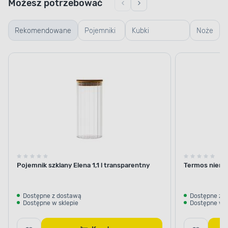
Możesz potrzebować
Rekomendowane
Pojemniki
Kubki
Noże
szklane
termiczne i
termosy
Pojemnik szklany Elena 1,1 l transparentny
Termos nierdz
Dostępne z dostawą
Dostępne z 
Dostępne w sklepie
Dostępne w s