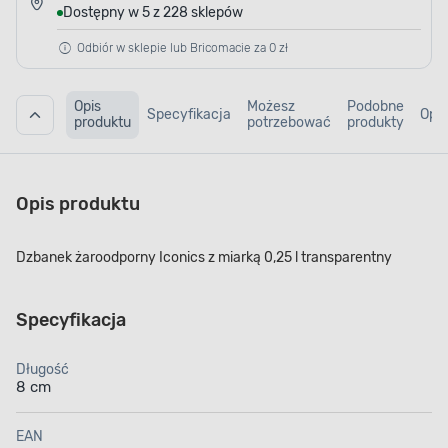
Dostępny w 5 z 228 sklepów
Odbiór w sklepie lub Bricomacie za 0 zł
Opis
Możesz
Podobne
Specyfikacja
Opin
produktu
potrzebować
produkty
Opis produktu
Dzbanek żaroodporny Iconics z miarką 0,25 l transparentny
Specyfikacja
Długość
8 cm
EAN