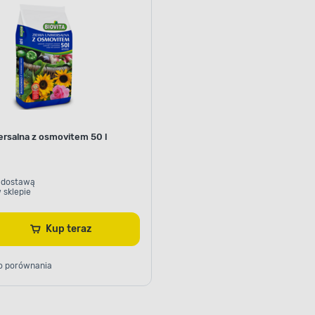
ersalna z osmovitem 50 l
 dostawą
 sklepie
Kup teraz
o porównania