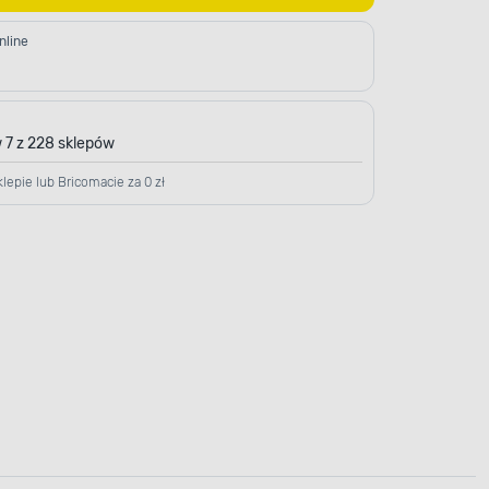
nline
 7 z 228 sklepów
lepie lub Bricomacie za 0 zł