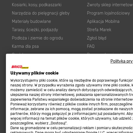
Kosiarki, kosy, podkaszarki
Zwroty sklep internetow
Narzędzia do pielęgnacji gleby
Program lojalnościowy
Materiały budowlane
Aplikacja Mobilna
Tarasy, ścieżki, podjazdy
Strefa Marek
Podłoża i ziemie do ogrodu
Zgłoś błąd
Karma dla psa
FAQ
Ogród
Prawny obowiązek zape
Polityka pr
Farby wewnętrzne białe
zgodności towaru z um
Elektryka
Program Brico PRO
Używamy plików cookie
Panele
Wykorzystujemy pliki cookie, które są niezbędne do poprawnego funkcj
Regulaminy
naszej strony. W przypadku wyrażenia zgody używamy inne pliki cookie, 
Elektronarzędzia
możemy zamieścić w celu analizy danych dotyczących odwiedzających,
ulepszenia naszej strony internetowej, pokazania spersonalizowanych tre
Płytki
Regulaminy
zapewnienia Państwu wspaniałego doświadczenia na stronie internetowe
Panele podłogowe
Ponieważ korzystamy również z plików cookie innych firm, poszczególne
Polityka prywatności
informacje, zebrane za ich pomocą, mogą zostać przekazane do naszych
Płyty OSB/HDF
partnerów, którzy mogą połączyć je z informacjami już posiadanymi. Ab
więcej informacji na temat plików cookie, których używamy, lub udzielić
Grabie do ogrodu
poszczególne, wybierz „Dostosuj”.
Dane są gromadzone w celu personalizacji reklam i pomiaru skutecznośc
reklamowych. Dane mogą być udostępniane Google LLC, więcej informa