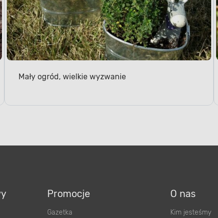
Mały ogród, wielkie wyzwanie
wy
Promocje
O nas
Gazetka
Kim jesteśmy