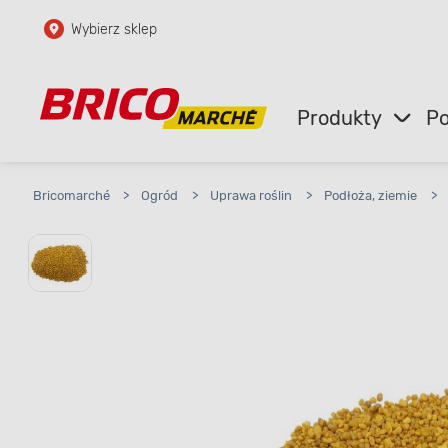
Wybierz sklep
Przejdź do głównej zawartości
Przejdź do wyszukiwarki
Produkty
Po
Przejdź do kontaktu
Bricomarché
>
Ogród
>
Uprawa roślin
>
Podłoża, ziemie
>