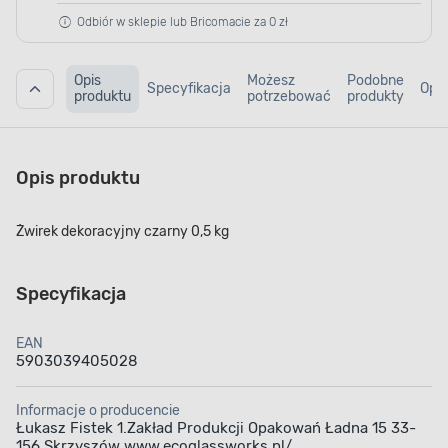
Odbiór w sklepie lub Bricomacie za 0 zł
Opis
Możesz
Podobne
Specyfikacja
Opin
produktu
potrzebować
produkty
Opis produktu
Żwirek dekoracyjny czarny 0,5 kg
Specyfikacja
EAN
5903039405028
Informacje o producencie
Łukasz Fistek 1.Zakład Produkcji Opakowań Ładna 15 33-
156 Skrzyszów www.ecoglassworks.pl/