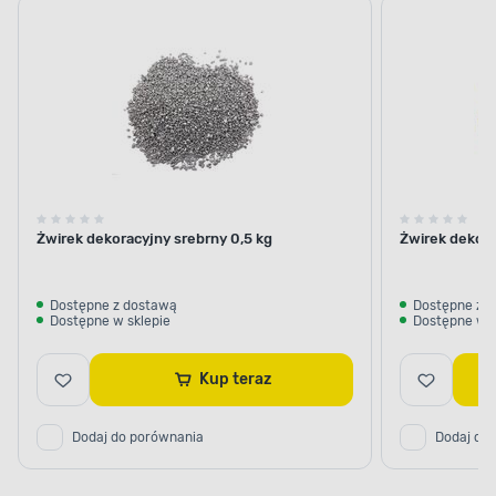
Żwirek dekoracyjny srebrny 0,5 kg
Żwirek dekora
Dostępne z dostawą
Dostępne z 
Dostępne w sklepie
Dostępne w s
Kup teraz
Dodaj do porównania
Dodaj do