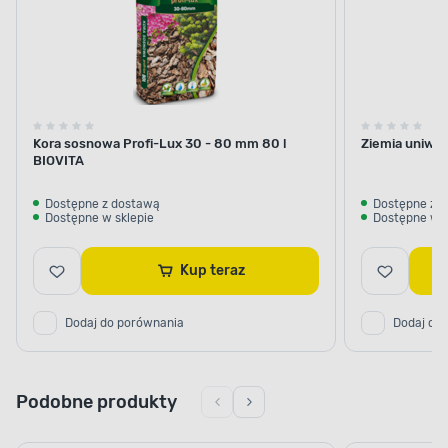
Kora sosnowa Profi-Lux 30 - 80 mm 80 l
Ziemia uniwer
BIOVITA
Dostępne z dostawą
Dostępne z 
Dostępne w sklepie
Dostępne w s
Kup teraz
Dodaj do porównania
Dodaj do
Podobne produkty