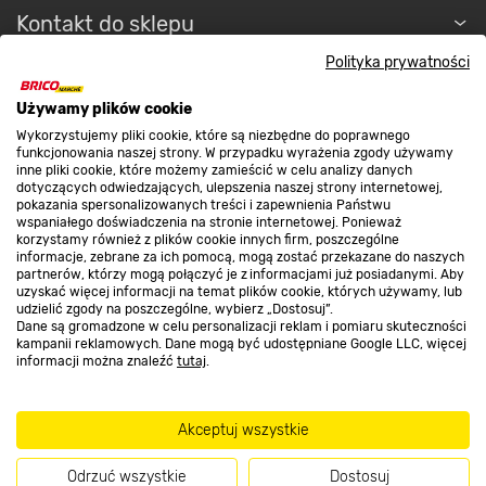
Kontakt do sklepu
Polityka prywatności
Strefa biznesu
Używamy plików cookie
Wykorzystujemy pliki cookie, które są niezbędne do poprawnego
funkcjonowania naszej strony. W przypadku wyrażenia zgody używamy
inne pliki cookie, które możemy zamieścić w celu analizy danych
Dołącz do nas
dotyczących odwiedzających, ulepszenia naszej strony internetowej,
pokazania spersonalizowanych treści i zapewnienia Państwu
wspaniałego doświadczenia na stronie internetowej. Ponieważ
korzystamy również z plików cookie innych firm, poszczególne
informacje, zebrane za ich pomocą, mogą zostać przekazane do naszych
partnerów, którzy mogą połączyć je z informacjami już posiadanymi. Aby
Metody płatności
uzyskać więcej informacji na temat plików cookie, których używamy, lub
udzielić zgody na poszczególne, wybierz „Dostosuj”.
Dane są gromadzone w celu personalizacji reklam i pomiaru skuteczności
kampanii reklamowych. Dane mogą być udostępniane Google LLC, więcej
informacji można znaleźć
tutaj
.
Informacje handlowe o towarach i ich cenach podane na stronach serwisu:
Akceptuj wszystkie
https://www.bricomarche.pl/
nie stanowią oferty, a są wyłącznie
zaproszeniem do zawarcia umowy w rozumieniu art. 71 Kodeksu cywilnego.
Odrzuć wszystkie
Dostosuj