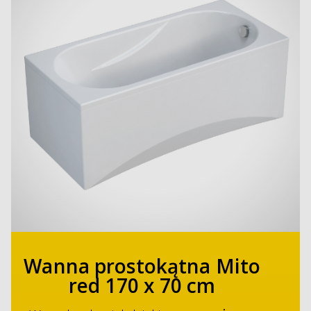
Wanna prostokątna Mito
red 170 x 70 cm