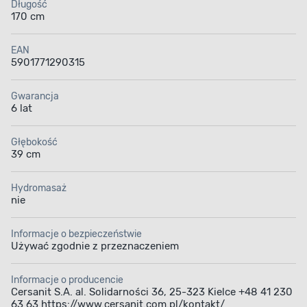
Długość
170 cm
EAN
5901771290315
Ergonomiczne
Akryl sanitarny
Gwarancja
6 lat
wyprofilowanie
Głębokość
39 cm
Hydromasaż
nie
Profilowane
Kompaktowe
podłokietniki
wymiary
Informacje o bezpieczeństwie
Używać zgodnie z przeznaczeniem
Informacje o producencie
Cersanit S.A. al. Solidarności 36, 25-323 Kielce +48 41 230
63 63 https://www.cersanit.com.pl/kontakt/