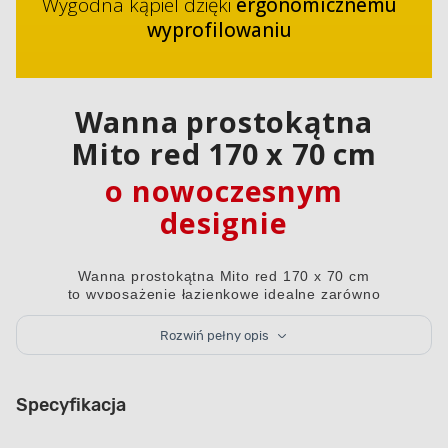
Wygodna kąpiel dzięki
ergonomicznemu
wyprofilowaniu
Wanna prostokątna
Mito red 170 x 70 cm
o nowoczesnym
designie
Wanna prostokątna Mito red 170 x 70 cm
to wyposażenie łazienkowe idealne zarówno
do nowoczesnych, minimalistycznych,
jak i klasycznych wnętrz. Dzięki symetrycznemu
Rozwiń pełny opis
kształtowi wanna idealnie wpasuje się w każdy styl
wystroju i będzie ozdobą Twojej łazienki na lata,
bo wykonano ją z wytrzymałego, grubego na 3,2
Specyfikacja
mm akrylu. Ten materiał zapewnia długą żywotność
oraz odporność na zarysowania i odbarwienia.
Wanna ma pojemność 120 l.