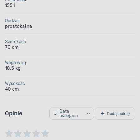
Odpowiedni kształt
155 l
Wanna o właściwie wyprofilowanym kształcie
Rodzaj
prostokątna
zapewnia optymalną wygodę podczas każdej
kąpieli. Dzięki temu możesz się zrelaksować
i poczuć jak w najlepszym SPA w zaciszu swojego
Szerokość
domu. Postaw na wyposażenie łazienkowe, które
70 cm
podniesie Twój komfort na co dzień.
Waga w kg
18,5 kg
Wysokość
40 cm
Data
Opinie
Dodaj opinię
malejąco