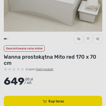
Gwarantowana cena online
Wanna prostokątna Mito red 170 x 70
cm
0 opinii
Oceń produkt
649
.00 zł
/ szt.
Kup teraz