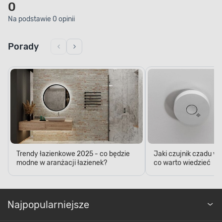
0
Na podstawie 0 opinii
Porady
AKRYL SANITARNY
Wysoka trwałość
Aby cieszyć się wieloletnim użytkowaniem
wyposażenia łazienkowego, wybierz takie, które
Trendy łazienkowe 2025 - co będzie
Jaki czujnik czadu w
zostało wykonane z wysokojakościowych
modne w aranżacji łazienek?
co warto wiedzieć
i trwałych materiałów. Wanna akrylowa
to pewność jej wytrzymałości i estetycznego
wyglądu przez długi czas.
Najpopularniejsze