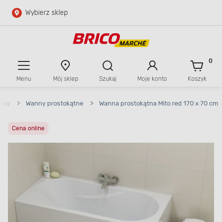
Wybierz sklep
Przejdź do głównej zawartości
Przejdź do wyszukiwarki
0
Menu
Mój sklep
Szukaj
Moje konto
Koszyk
Przejdź do kontaktu
nny
>
Wanny prostokątne
>
Wanna prostokątna Mito red 170 x 70 cm
Cena online