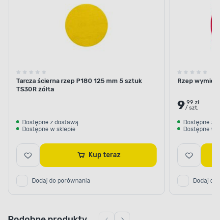
Tarcza ścierna rzep P180 125 mm 5 sztuk
Rzep wymien
TS30R żółta
9
.99 zł
/ szt.
Dostępne z dostawą
Dostępne z 
Dostępne w sklepie
Dostępne w s
Kup teraz
Dodaj do porównania
Dodaj do
Podobne produkty