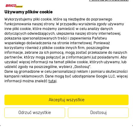
O nas
Używamy plików cookie
Wykorzystujemy pliki cookie, które są niezbędne do poprawnego
funkcjonowania naszej strony. W przypadku wyrażenia zgody używamy
inne pliki cookie, które możemy zamieścić w celu analizy danych
Kontakt do sklepu
dotyczących odwiedzających, ulepszenia naszej strony internetowej,
pokazania spersonalizowanych treści i zapewnienia Państwu
wspaniałego doświadczenia na stronie internetowej. Ponieważ
korzystamy również z plików cookie innych firm, poszczególne
Strefa biznesu
informacje, zebrane za ich pomocą, mogą zostać przekazane do naszych
partnerów, którzy mogą połączyć je z informacjami już posiadanymi. Aby
uzyskać więcej informacji na temat plików cookie, których używamy, lub
udzielić zgody na poszczególne, wybierz „Dostosuj”.
Dane są gromadzone w celu personalizacji reklam i pomiaru skuteczności
Dołącz do nas
kampanii reklamowych. Dane mogą być udostępniane Google LLC, więcej
informacji można znaleźć
tutaj
.
Akceptuj wszystkie
Metody płatności
Odrzuć wszystkie
Dostosuj