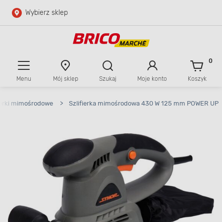
Wybierz sklep
Przejdź do głównej zawartości
Przejdź do wyszukiwarki
0
Menu
Mój sklep
Szukaj
Moje konto
Koszyk
Przejdź do kontaktu
ierki mimośrodowe
>
Szlifierka mimośrodowa 430 W 125 mm POWER UP