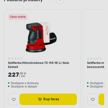
Cena online
Szlifierka Mimośrodowa TE-RS 18 Li-Solo
Szlifierka m
Einhell
bezszczotko
227
.00 zł
/ szt.
Dostępne z dostawą
Dostępne z 
Dostępne w sklepie
Dostępne w s
Kup teraz