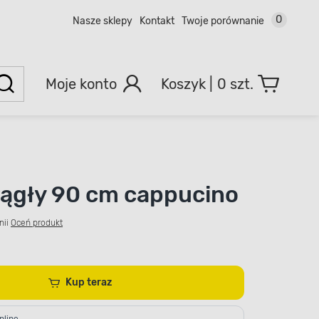
0
Nasze sklepy
Kontakt
Twoje porównanie
Moje konto
0 szt.
rągły 90 cm cappucino
nii
Oceń produkt
Kup teraz