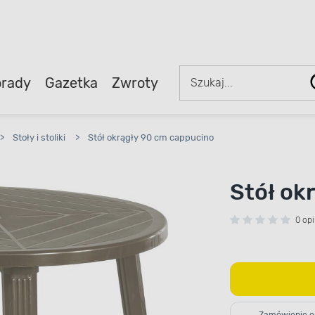
rady
Gazetka
Zwroty
>
Stoły i stoliki
>
Stół okrągły 90 cm cappucino
Stół ok
0 opi