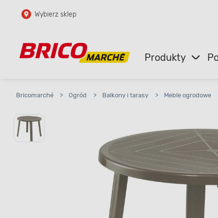
Wybierz sklep
Przejdź do głównej zawartości
Przejdź do wyszukiwarki
Produkty
Po
Przejdź do kontaktu
Bricomarché
>
Ogród
>
Balkony i tarasy
>
Meble ogrodowe