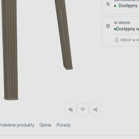
Zamówienie o
Dostępny
W sklepie
Dostępny w
Odbiór w sk
Podobne produkty
Opinie
Porady