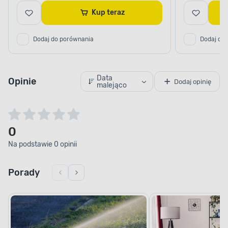
Kup teraz
Dodaj do porównania
Dodaj do
Data
Opinie
Dodaj opinię
malejąco
0
Na podstawie 0 opinii
Porady