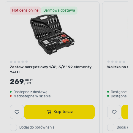
warsztatowe
warsztatowe
Hot cena online
Darmowa dostawa
Zestaw narzędziowy 1/4"; 3/8" 92 elementy
Walizka na na
YATO
269
.00 zł
/ szt.
Dostępne z dostawą
Dostępne z 
Niedostępne w sklepie
Dostępne w s
Kup teraz
Dodaj do porównania
Dodaj do