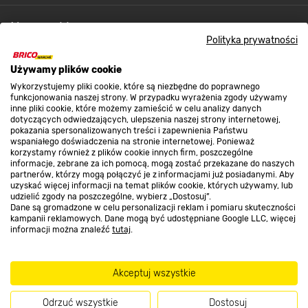
Nasze sklepy
Polityka prywatności
O nas
Używamy plików cookie
Wykorzystujemy pliki cookie, które są niezbędne do poprawnego
funkcjonowania naszej strony. W przypadku wyrażenia zgody używamy
inne pliki cookie, które możemy zamieścić w celu analizy danych
Kontakt do sklepu
dotyczących odwiedzających, ulepszenia naszej strony internetowej,
pokazania spersonalizowanych treści i zapewnienia Państwu
wspaniałego doświadczenia na stronie internetowej. Ponieważ
korzystamy również z plików cookie innych firm, poszczególne
Strefa biznesu
informacje, zebrane za ich pomocą, mogą zostać przekazane do naszych
partnerów, którzy mogą połączyć je z informacjami już posiadanymi. Aby
uzyskać więcej informacji na temat plików cookie, których używamy, lub
udzielić zgody na poszczególne, wybierz „Dostosuj”.
Dane są gromadzone w celu personalizacji reklam i pomiaru skuteczności
Dołącz do nas
kampanii reklamowych. Dane mogą być udostępniane Google LLC, więcej
informacji można znaleźć
tutaj
.
Akceptuj wszystkie
Metody płatności
Odrzuć wszystkie
Dostosuj