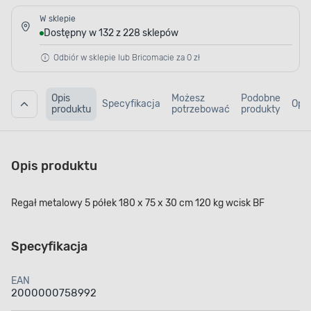
W sklepie
Dostępny w 132 z 228 sklepów
Odbiór w sklepie lub Bricomacie za 0 zł
Opis
Możesz
Podobne
Specyfikacja
Opin
produktu
potrzebować
produkty
Opis produktu
Regał metalowy 5 półek 180 x 75 x 30 cm 120 kg wcisk BF
Specyfikacja
EAN
2000000758992