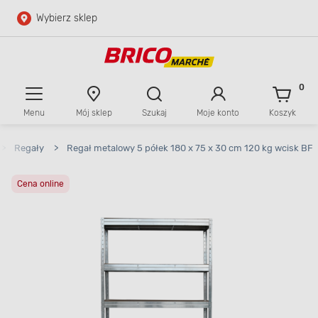
Wybierz sklep
Przejdź do głównej zawartości
Przejdź do wyszukiwarki
0
Menu
Mój sklep
Szukaj
Moje konto
Koszyk
Przejdź do kontaktu
>
Regały
>
Regał metalowy 5 półek 180 x 75 x 30 cm 120 kg wcisk BF
Cena online