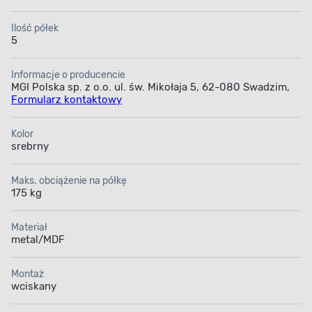
niezależnie od jego przeznaczenia. Solidna konstrukcja
z aluminium sprawia, że
regał warsztatowy posłuży
Ilość półek
przez wiele lat bez potrzeby konserwacji
. Aluminiowa
5
konstrukcja regału gwarantuje jego lekkość i mobilność,
co umożliwia
łatwe przestawianie w razie potrzeby
.
Informacje o producencie
MGI Polska sp. z o.o. ul. św. Mikołaja 5, 62-080 Swadzim,
Ponadto materiał jest odporny na korozję, co sprawia, że
Formularz kontaktowy
regał może być używany nawet w wilgotnych warunkach,
bez obaw o uszkodzenia.
Kolor
Sprawdź też pozostałe
regały metalowe i stoły
srebrny
warsztatowe
dostępne w Bricomarché.
Maks. obciążenie na półkę
175 kg
Materiał
metal/MDF
Montaż
wciskany