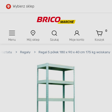
Wybierz sklep
Przejdź do głównej zawartości
Przejdź do wyszukiwarki
0
Menu
Mój sklep
Szukaj
Moje konto
Koszyk
Przejdź do kontaktu
arsztatu
>
Regały
>
Regal 5 półek 180 x 90 x 40 cm 175 kg wciskany