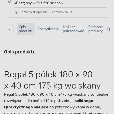
Dostępny w 21 z 228 sklepów
Odbiór w sklepie lub Bricomacie za 0 zł
Opis
Możesz
Podobne
Specyfikacja
Opin
produktu
potrzebować
produkty
Opis produktu
Regał 5 półek 180 x 90
x 40 cm 175 kg wciskany
Regał 5 półek 180 x 90 x 40 cm 175 kg wciskany to idealne
rozwiązanie dla osób, które potrzebują
solidnego
i praktycznego miejsca
do przechowywania w domu,
garażu, warsztacie, spiżarni czy magazynie. Dzięki swoim