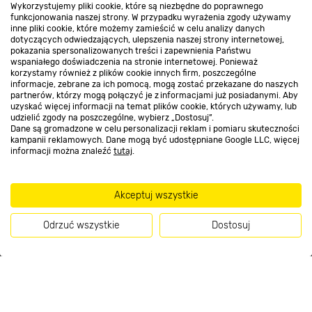
Wykorzystujemy pliki cookie, które są niezbędne do poprawnego
Kontakt do sklepu
funkcjonowania naszej strony. W przypadku wyrażenia zgody używamy
inne pliki cookie, które możemy zamieścić w celu analizy danych
dotyczących odwiedzających, ulepszenia naszej strony internetowej,
pokazania spersonalizowanych treści i zapewnienia Państwu
Strefa biznesu
wspaniałego doświadczenia na stronie internetowej. Ponieważ
korzystamy również z plików cookie innych firm, poszczególne
informacje, zebrane za ich pomocą, mogą zostać przekazane do naszych
partnerów, którzy mogą połączyć je z informacjami już posiadanymi. Aby
uzyskać więcej informacji na temat plików cookie, których używamy, lub
udzielić zgody na poszczególne, wybierz „Dostosuj”.
Dołącz do nas
Dane są gromadzone w celu personalizacji reklam i pomiaru skuteczności
kampanii reklamowych. Dane mogą być udostępniane Google LLC, więcej
informacji można znaleźć
tutaj
.
Metody płatności
Akceptuj wszystkie
Odrzuć wszystkie
Dostosuj
Informacje handlowe o towarach i ich cenach podane na stronach serwisu:
Kup teraz
https://www.bricomarche.pl/
nie stanowią oferty, a są wyłącznie
zaproszeniem do zawarcia umowy w rozumieniu art. 71 Kodeksu cywilnego.