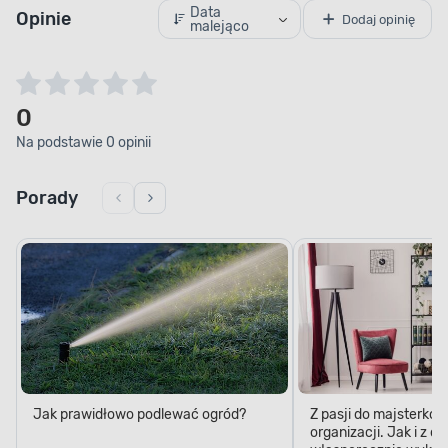
Data
Opinie
Dodaj opinię
malejąco
0
Na podstawie 0 opinii
Porady
Jak prawidłowo podlewać ogród?
Z pasji do majsterkow
organizacji. Jak i z 