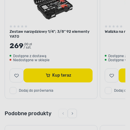
Zestaw narzędziowy 1/4"; 3/8" 92 elementy
Walizka na na
YATO
269
.00 zł
/ szt.
Dostępne z dostawą
Dostępne z 
Niedostępne w sklepie
Dostępne w s
Kup teraz
Dodaj do porównania
Dodaj do
Podobne produkty