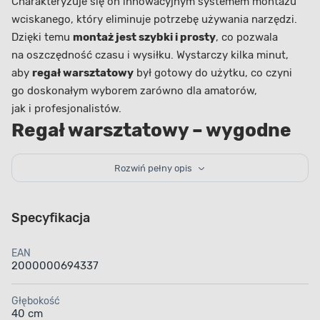
Charakteryzuje się on innowacyjnym systemem montażu
wciskanego, który eliminuje potrzebę używania narzędzi.
Dzięki temu
montaż jest szybki i prosty
, co pozwala
na oszczędność czasu i wysiłku. Wystarczy kilka minut,
aby
regał warsztatowy
był gotowy do użytku, co czyni
go doskonałym wyborem zarówno dla amatorów,
jak i profesjonalistów.
Regał warsztatowy – wygodne
rozwiązanie
Rozwiń pełny opis
Dzięki pięciu przestronnym półkom produkt umożliwia
organizację i przechowywanie różnych przedmiotów
w sposób uporządkowany i łatwo dostępny. Maksymalne
Specyfikacja
obciążenie każdej półki wynoszące 175 kg sprawia, że
regał warsztatowy jest idealny do przechowywania
EAN
2000000694337
ciężkich narzędzi
, sprzętu sportowego, czy zapasów
żywności.
Srebrny kolor dodaje mu nowoczesnego
Głębokość
wyglądu, który doskonale wpasuje się w każde wnętrze,
40 cm